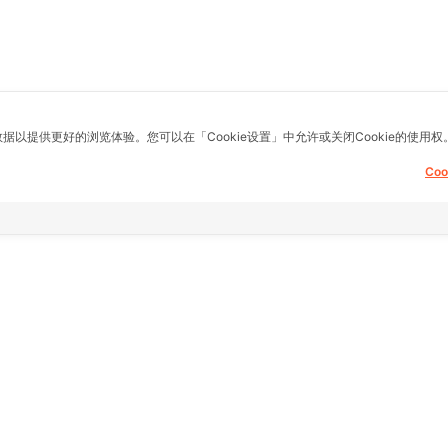
数据以提供更好的浏览体验。您可以在「Cookie设置」中允许或关闭Cookie的使用权
Co
息，提供建议，买
其他链接
支持
主页
常问问题
fice)
房地产
想退货怎么退？
县) Samae Dam