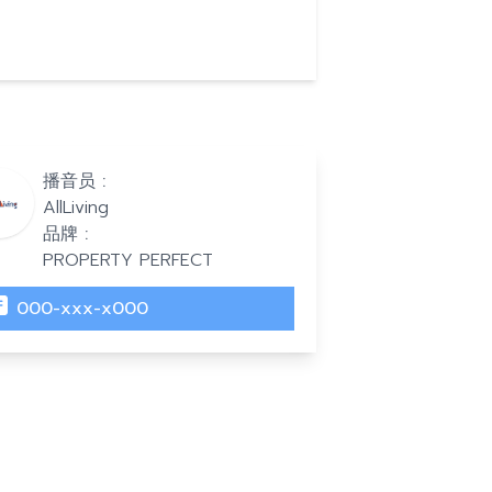
播音员 :
AllLiving
品牌 :
PROPERTY PERFECT
000-xxx-x000