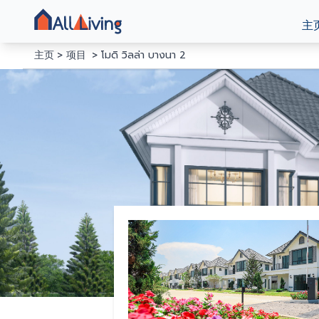
主
主页
项目
โมดิ วิลล่า บางนา 2