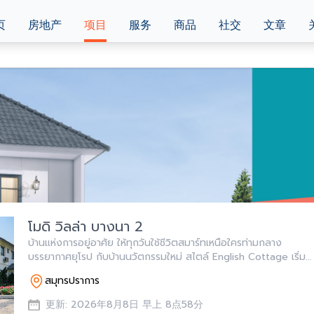
页
房地产
项目
服务
商品
社交
文章
โมดิ วิลล่า บางนา 2
บ้านแห่งการอยู่อาศัย ให้ทุกวันใช้ชีวิตสมาร์ทเหนือใครท่ามกลาง
บรรยากาศยุโรป กับบ้านนวัตกรรมใหม่ สไตล์ English Cottage เริ่ม
4.29 - 6 ล้าน*
สมุทรปราการ
更新: 2026年8月8日 早上 8点58分