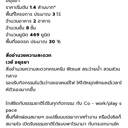
อยุธยา
ราคาเริ่มต้น
1.4
ล้านบาท
*
พื้นที่โครงการ ประมาณ
3
ไร่
จำนวนอาคาร
2
อาคาร
จำนวนชั้น
8
ชั้น
จำนวนยูนิต
469
ยูนิต
พื้นที่จอดรถ ประมาณ
30
%
สิ่งอำนวยความสะดวก
เวย์
อยุธยา
สิ่งอำนวยความสะดวกครบครัน ฟิตเนส สระว่ายน้ำ สวนส่วน
กลาง
รองรับกิจกรรมในวันว่างของคนมีไฟ ให้ได้หยุดพักและมีเวลาใ
ห้ตัวเองมากขึ้น
ใกล้ชิดกับธรรมชาติได้ในทุกกิจกรรม กับ
Co - work/play s
pace
พื้นที่พักผ่อนสบายๆ จะเปลี่ยนบรรยากาศทำงาน หรือนั่งชิลก็
สบายใจ เปิดรับธรรมชาติได้แบบพาโรนามา กับกระจกบานให