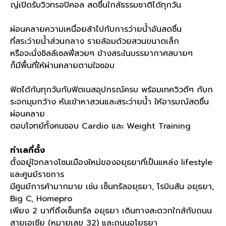
ญ่เปิดรับวิวทรอปิคอล สดชื่นใกล้ธรรมชาติได้ทุกวัน
ผ่อนคลายความเหนื่อยล้าไปกับการว่ายน้ำอันสดชื่น
ที่สระว่ายน้ำส่วนกลาง รายล้อมด้วยสวนขนาดเล็ก
หรือจะนั่งชิลล์เซลฟี่สวยๆ ข้างสระในบรรยากาศสบายๆ
ก็มีพื้นที่ให้ผ่านคลายตามใจชอบ
ฟิตได้กันทุกวันกับฟิตเนสอุปกรณ์ครบ พร้อมเทควิวดีๆ กับก
ระจกมุมกว้าง หันเข้าหาสวนและสระว่ายน้ำ ให้อารมณ์สดชื่น
ผ่อนคลาย
ตอบโจทย์ทั้งคนชอบ
Cardio
และ
Weight Training
ทำเลที่ตั้ง
ตั้งอยู่ใจกลางโซนเมืองใหม่ของอยุธยาที่เป็นแหล่ง
lifestyle
และศูนย์ราชการ
มีศูนย์การค้ามากมาย เช่น เซ็นทรัลอยุธยา
,
โรบินสัน อยุธยา
,
Big C, Homepro
เพียง
2
นาทีถึงเซ็นทรัล อยุธยา เดินทางสะดวกใกล้กับถนน
สายเอเชีย
(
หมายเลข
32)
และถนนอโยธยา