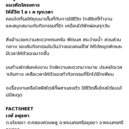
แนวคิดโครงการ
ให้ชีวิต
โ
อ
เ
ค
ทุกเวลา
คอนโดที่รอให้คุณมาเต็มที่กับการใช้ชีวิต ใกล้ชิดที่ทำงาน
และสนุกสนานกับกิจกรรมที่รัก เหมือนได้พักผ่อนทุกวัน
สิ่งอำนวยความสะดวกครบครัน ฟิตเนส สระว่ายน้ำ สวนส่วน
กลาง รองรับกิจกรรมในวันว่างของคนมีไฟ ให้ได้หยุดพักและ
มีเวลาให้ตัวเองมากขึ้น
บนทำเลใกล้แหล่งงาน ใกล้ความสะดวกมากมาย ประหยัดเวล
าเดินทาง เหลือเวลาให้ตัวเองทำกิจกรรมที่รักได้อีกเพียบ
จะเรื่องงานหรือไลฟ์สไตล์ก็ผสานลงตัว ใช้ชีวิตลื่นไหลได้แบบไ
ม่มีสะดุด
FACTSHEET
เวย์
อยุธยา
ถ
.
อโยธยา ต
.
คลองสวนพลู อ
.
พระนครศรีอยุธยา จ
.
พระนครศรี