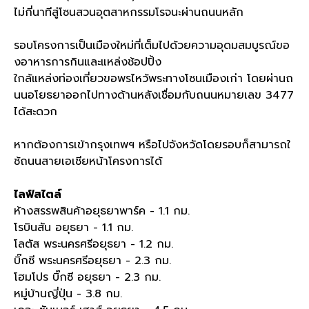
ไม่กี่นาทีสู่โซนสวนอุตสาหกรรมโรจนะผ่านถนนหลัก
รอบโครงการเป็นเมืองใหม่ที่เต็มไปด้วยความอุดมสมบูรณ์ขอ
งอาหารการกินและแหล่งช้อปปิ้ง
ใกล้แหล่งท่องเที่ยวขอพรไหว้พระทางโซนเมืองเก่า โดยผ่านถ
นนอโยธยาออกไปทางด้านหลังเชื่อมกับถนนหมายเลข
3477
ได้สะดวก
หากต้องการเข้ากรุงเทพฯ หรือไปจังหวัดโดยรอบก็สามารถใ
ช้ถนนสายเอเชียหน้าโครงการได้
ไลฟ์สไตล์
ห้างสรรพสินค้าอยุธยาพาร์ค - 1.1
กม
.
โรบินสัน อยุธยา - 1.1
กม
.
โลตัส พระนครศรีอยุธยา - 1.2
กม
.
บิ๊กซี พระนครศรีอยุธยา - 2.3
กม
.
โฮมโปร บิ๊กซี อยุธยา - 2.3
กม
.
หมู่บ้านญี่ปุ่น - 3.8
กม
.