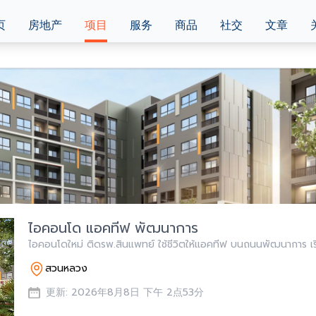
页
房地产
项目
服务
商品
社交
文章
ไอคอนโด แอคทีฟ พัฒนาการ
ไอคอนโดใหม่ ติดรพ.สินแพทย์ ใช้ชีวิตให้แอคทีฟ บนถนนพัฒนาการ เริ
สวนหลวง
更新: 2026年8月8日 下午 2点53分