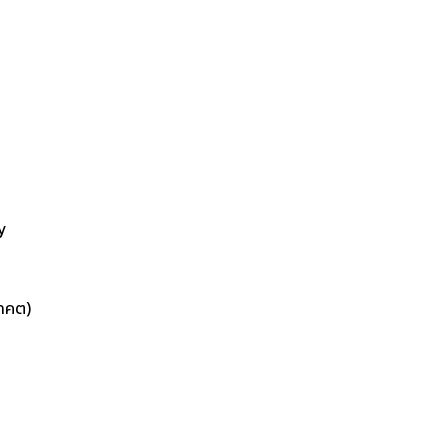
y
าคต)