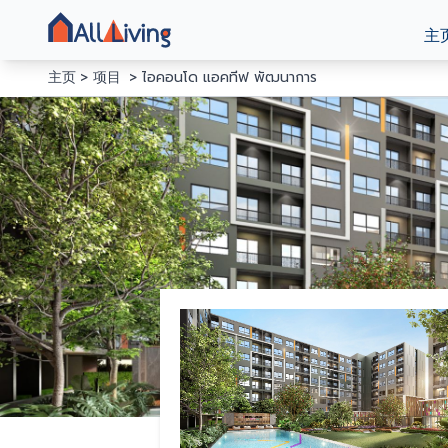
主
主页
项目
ไอคอนโด แอคทีฟ พัฒนาการ