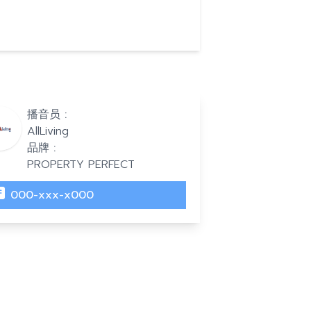
播音员 :
AllLiving
品牌 :
PROPERTY PERFECT
000-xxx-x000