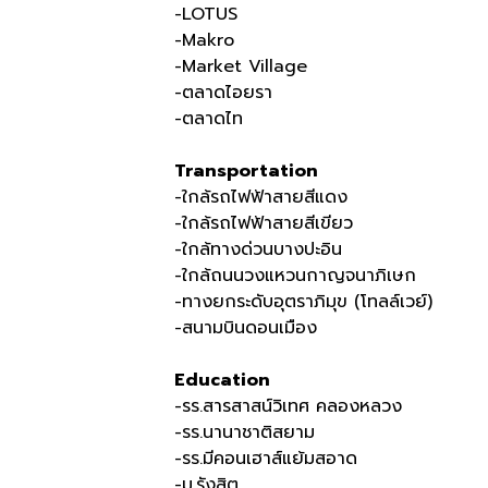
-LOTUS
-Makro
-Market Village
-ตลาดไอยรา
-ตลาดไท
Transportation
-ใกล้รถไฟฟ้าสายสีแดง
-ใกล้รถไฟฟ้าสายสีเขียว
-ใกล้ทางด่วนบางปะอิน
-ใกล้ถนนวงแหวนกาญจนาภิเษก
-ทางยกระดับอุตราภิมุข (โทลล์เวย์)
-สนามบินดอนเมือง
Education
-รร.สารสาสน์วิเทศ คลองหลวง
-รร.นานาชาติสยาม
-รร.มีคอนเฮาส์แย้มสอาด
-ม.รังสิต