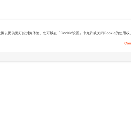
数据以提供更好的浏览体验。您可以在「Cookie设置」中允许或关闭Cookie的使用权
Co
息，提供建议，买
其他链接
支持
主页
常问问题
fice)
房地产
想退货怎么退？
县) Samae Dam
9号
商品
关于我们