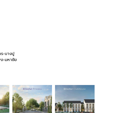
าร-บางปู
พง-มหาชัย