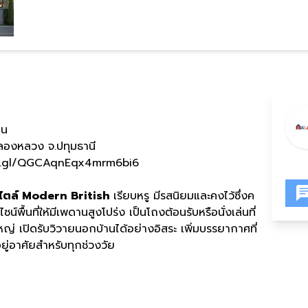
าน
องหลวง จ.ปทุมธานี
oo.gl/QGCAqnEqx4mrm6bi6
ไตล์ Modern British
เรียบหรู มีรสนิยมและคงไว้ซึ่งค
พื้นที่ให้มีเพดานสูงโปร่ง เป็นโถงต้อนรับหรือนั่งเล่นที่
่ เปิดรับวิวายนอกบ้านได้อย่างอิสระ เพิ่มบรรยากาศที่
ยู่อาศัยสำหรับทุกช่วงวัย