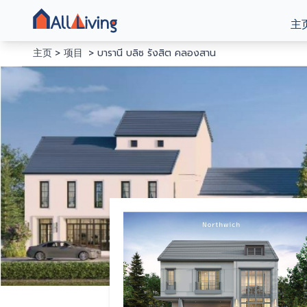
主
主页
项目
บารานี บลิซ รังสิต คลองสาน