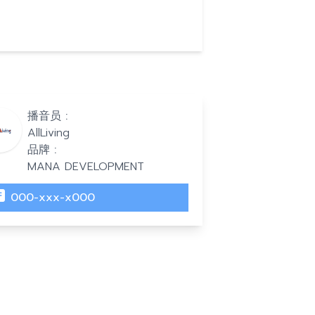
播音员 :
AllLiving
品牌 :
MANA DEVELOPMENT
000-xxx-x000