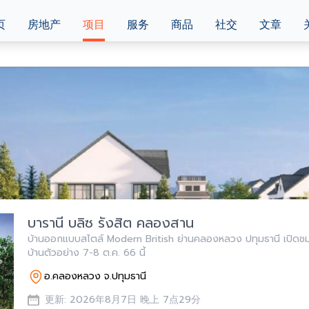
页
房地产
项目
服务
商品
社交
文章
บารานี บลิซ รังสิต คลองสาน
บ้านออกแบบสไตล์ Modern British ย่านคลองหลวง ปทุมธานี เปิดช
บ้านตัวอย่าง 7-8 ต.ค. 66 นี้
อ.คลองหลวง จ.ปทุมธานี
更新: 2026年8月7日 晚上 7点29分