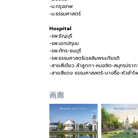
-ม.กรุงเทพ
-ม.ธรรมศาสตร์
Hospital
-รพ.ธัญบุรี
-รพ.เอกปทุมม
-รพ.ภัทร-ธนบุรี
-รพ.ธรรมศาสตร์เฉลลิมพระเกียรติ
-สายสีเขียว ลำลูกกา-หมอชิต-สมุทรปราก
-สายสีแดง ธรรมศาสสตร์-บางซื่อ-หัวลำโ
画廊