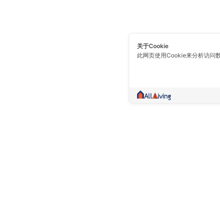
关于Cookie
此网页使用Cookie来分析访问
一个不仅仅是交易的社区。 收集房地产信
卖，出租，好的信息，都在一个地方。
Prolife Plus Pub Co., Ltd.(Head Of
10150 泰国 曼谷 Bang Khun Thian (
(区) Sakae Ngam ( 路 ) 109/8,109/