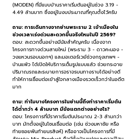
(MODEN) ที่มีแบบบ้านราคาเริ่มต้นอยู่ในช่วง 3.19 -
4.49 ล้านบาท ซึ่งอยู่ในงบประมาณที่คุณตั้งไว้ครับ
ถาม: การเดินทางจากย่านพระราม 2 เข้าเมืองใน
ช่วงเวลาเร่งด่วนสะดวกขึ้นจริงไหมในปี 2569?
ตอบ: สะดวกขึ้นอย่างมีนัยสำคัญครับ เนื่องจาก
โครงการทางด่วนสายใหม่ (พระราม 3 - ดาวคะนอง -
วงแหวนรอบนอกฯ) และมอเตอร์เวย์ช่วงกรุงเทพฯ -
บ้านแพ้ว ได้เปิดให้บริการเต็มรูปแบบแล้ว ช่วยกระจาย
ปริมาณรถและระบายการจราจรบนทางราบได้อย่างดี
ทำให้การเชื่อมต่อเข้าสู่ใจกลางเมืองรวดเร็วกว่าในอดีต
มาก
ถาม: ทำไมบางโครงการในย่านนี้ถึงทำราคาเริ่มต้น
ได้ต่ำกว่า 4 ล้านบาท มีข้อแตกต่างอย่างไร?
ตอบ: โครงการที่มีราคาเริ่มต้นประมาณ 2-3 ล้านกว่า
บาท มักตั้งอยู่ในโซนเชื่อมต่อ (เช่น ช่วงมหาชัย หรือ
ท้ายซอยพันท้ายนรสิงห์) หรืออาจเป็นโครงการที่มี
ลักษณะ Mix-Product คือมีทั้งบ้านแฝดและทาวน์โฮม