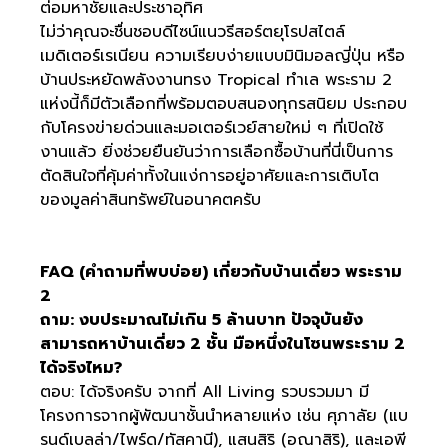
ต่อมหาชัยและประชาอุทิศ
ไม่ว่าคุณจะชื่นชอบดีไซน์แนวรีสอร์ตยุโรปสไตล์
เมดิเตอร์เรเนียน ความเรียบง่ายแบบมินิมอลญี่ปุ่น หรือ
บ้านประหยัดพลังงานทรง Tropical ทำเล พระราม 2
แห่งนี้ก็มีตัวเลือกที่พร้อมตอบสนองทุกรสนิยม ประกอบ
กับโครงข่ายด่วนและมอเตอร์เวย์สายใหม่ ๆ ที่เปิดใช้
งานแล้ว ยิ่งช่วยยืนยันว่าการเลือกซื้อบ้านที่นี่เป็นการ
ตัดสินใจที่คุ้มค่าทั้งในแง่การอยู่อาศัยและการเติบโต
ของมูลค่าสินทรัพย์ในอนาคตครับ
FAQ (คำถามที่พบบ่อย) เกี่ยวกับบ้านเดี่ยว พระราม
2
ถาม: งบประมาณไม่เกิน 5 ล้านบาท ปัจจุบันยัง
สามารถหาบ้านเดี่ยว 2 ชั้น มือหนึ่งในโซนพระราม 2
ได้จริงไหม?
ตอบ: ได้จริงครับ จากที่ All Living รวบรวมมา มี
โครงการจากผู้พัฒนาชั้นนำหลายแห่ง เช่น ศุภาลัย (แบ
รนด์เบลล่า/ไพร์ด/ทัสคานี), แสนสิริ (อณาสิริ), และเอพี