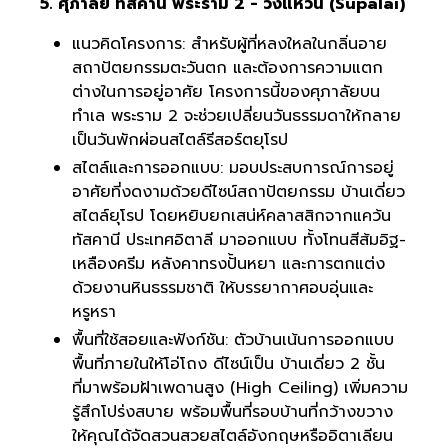
5. ศุภาลัย ทัสคานี พระราม 2 - วงแหวน (Supalai)
แนวคิดโครงการ: สำหรับผู้ที่หลงใหลในกลิ่นอาย
สถาปัตยกรรมตะวันตก และต้องการความแตก
ต่างในการอยู่อาศัย โครงการนี้ของศุภาลัยบน
ทำเล พระราม 2 จะช่วยเปลี่ยนวันธรรมดาให้กลาย
เป็นวันพักผ่อนสไตล์รีสอร์ตยุโรป
สไตล์และการออกแบบ: มอบประสบการณ์การอยู่
อาศัยที่งดงามด้วยดีไซน์สถาปัตยกรรม บ้านเดี่ยว
สไตล์ยุโรป โดยหยิบยกเสน่ห์คลาสสิกจากแคว้น
ทัสคานี ประเทศอิตาลี มาออกแบบ ทั้งโทนสีส้มอิฐ-
เหลืองครีม หลังคาทรงปั้นหยา และการตกแต่ง
ด้วยงานหินธรรมชาติ ให้บรรยากาศอบอุ่นและ
หรูหรา
พื้นที่ใช้สอยและฟังก์ชัน: ตัวบ้านเน้นการออกแบบ
พื้นที่ภายในให้โอ่โถง ดีไซน์เป็น บ้านเดี่ยว 2 ชั้น
ที่มาพร้อมฝ้าเพดานสูง (High Ceiling) เพิ่มความ
รู้สึกโปร่งสบาย พร้อมพื้นที่รอบบ้านที่กว้างขวาง
ให้คุณได้จัดสวนสวยสไตล์อังกฤษหรืออิตาเลียน