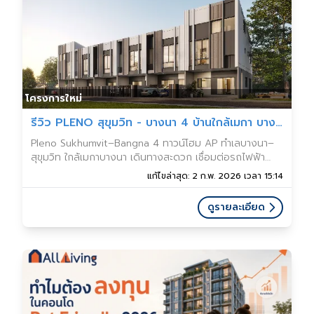
โครงการใหม่
รีวิว PLENO สุขุมวิท - บางนา 4 บ้านใกล้เมกา บางนา
Pleno Sukhumvit–Bangna 4 ทาวน์โฮม AP ทำเลบางนา–
สุขุมวิท ใกล้เมกาบางนา เดินทางสะดวก เชื่อมต่อรถไฟฟ้า
ฟังก์ชันครบ เหมาะกับครอบครัวยุคใหม่ พร้อมคลับเฮาส์และ
แก้ไขล่าสุด: 2 ก.พ. 2026 เวลา 15:14
ส่วนกลางขนาดใหญ่
ดูรายละเอียด