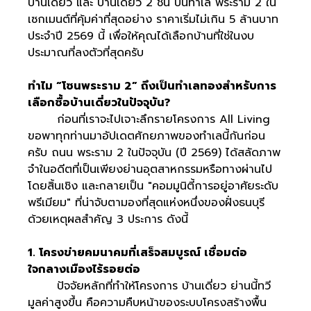
บ้านเดี่ยว และ บ้านเดี่ยว 2 ชั้น บนทำเล พระราม 2 ใน
เซกเมนต์ที่คุ้มค่าที่สุดอย่าง ราคาเริ่มไม่เกิน 5 ล้านบาท
ประจำปี 2569 นี้ เพื่อให้คุณได้เลือกบ้านที่ใช่ในงบ
ประมาณที่ลงตัวที่สุดครับ
ทำไม “โซนพระราม 2” ถึงเป็นทำเลทองสำหรับการ
เลือกซื้อบ้านเดี่ยวในปัจจุบัน?
ก่อนที่เราจะไปเจาะลึกรายโครงการ All Living
ขอพาทุกท่านมาอัปเดตศักยภาพของทำเลนี้กันก่อน
ครับ ถนน พระราม 2 ในปัจจุบัน (ปี 2569) ได้สลัดภาพ
จำในอดีตที่เป็นเพียงย่านอุตสาหกรรมหรือทางผ่านไป
โดยสิ้นเชิง และกลายเป็น "คอมมูนิตี้การอยู่อาศัยระดับ
พรีเมียม" ที่น่าจับตามองที่สุดแห่งหนึ่งของฝั่งธนบุรี
ด้วยเหตุผลสำคัญ 3 ประการ ดังนี้
1. โครงข่ายคมนาคมที่เสร็จสมบูรณ์ เชื่อมต่อ
ใจกลางเมืองไร้รอยต่อ
ปัจจัยหลักที่ทำให้โครงการ บ้านเดี่ยว ย่านนี้ทวี
มูลค่าสูงขึ้น คือความคืบหน้าของระบบโครงสร้างพื้น