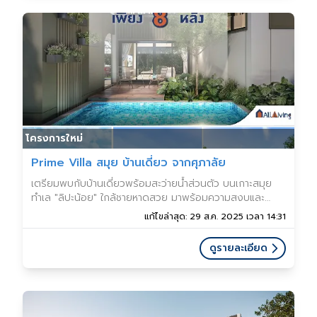
โครงการใหม่
Prime Villa สมุย บ้านเดี่ยว จากศุภาลัย
เตรียมพบกับบ้านเดี่ยวพร้อมสะว่ายน้ำส่วนตัว บนเกาะสมุย
ทำเล "ลิปะน้อย" ใกล้ชายหาดสวย มาพร้อมความสงบและ
ความเป็นส่วนตัว ยูนิตน้อย เพียง 8 ยูนิต กับโครงการบ้าน
แก้ไขล่าสุด: 29 ส.ค. 2025 เวลา 14:31
Prime Villa สมุย (ไพร์ม วิลล่า สมุย)
ดูรายละเอียด