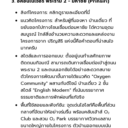
3. อิคอนเนเจอร์ พระราม 2 - มหาชัย (Prinsiri)
ลิงก์โครงการ:
คลิกดูรายละเอียดที่นี่
แนวคิดโครงการ: สำหรับผู้ที่มองหา บ้านเดี่ยว ที่
ขยับออกไปทางโซนเชื่อมต่อมหาชัย ได้ความอุดม
สมบูรณ์ ใกล้สิ่งอำนวยความสะดวกและแหล่งงาน
โครงการจาก ปริญสิริ แห่งนี้คือคำตอบที่น่าสนใจ
มากครับ
สไตล์และการออกแบบ: ตั้งอยู่บนทำเลศักยภาพ
ติดถนนกิจมณี สามารถเดินทางเชื่อมต่อเข้าสู่ถนน
พระราม 2 และถนนเอกชัยได้อย่างสะดวกสบาย
ตัวโครงการพัฒนาขึ้นภายใต้แนวคิด "Oxygen
Community" ผสานกับดีไซน์ บ้านเดี่ยว 2 ชั้น
สไตล์ "English Modern" ที่เน้นบรรยากาศ
ธรรมชาติและการพักผ่อนที่แท้จริง
พื้นที่ใช้สอยและฟังก์ชัน: จุดเด่นไฮไลท์คือพื้นที่ส่วน
กลางที่จัดมาให้อย่างร่มรื่น พร้อมคลับเฮ้าส์ O₂
Club และสวน O₂ Park บรรยากาศวิวทะเลสาบ
ขนาดใหญ่ภายในโครงการ ตัวบ้านออกแบบเน้น