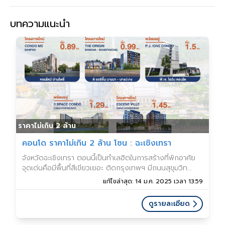
บทความแนะนำ
ราคาไม่เกิน 2 ล้าน
คอนโด ราคาไม่เกิน 2 ล้าน โซน : ฉะเชิงเทรา
จังหวัดฉะเชิงเทรา ตอนนี้เป็นทำเลฮิตในการสร้างที่พักอาศัย
จุดเด่นคือมีพื้นที่สีเขียวเยอะ ติดกรุงเทพฯ มีถนนสุขุมวิท
บางนา-ตราด มอเตอร์เวย์ พาดผ่านทำให้เดินทางเข้าออก
แก้ไขล่าสุด: 14 ม.ค. 2025 เวลา 13:59
กรุงเทพฯ ได้ในเวลาไม่นาน
ดูรายละเอียด