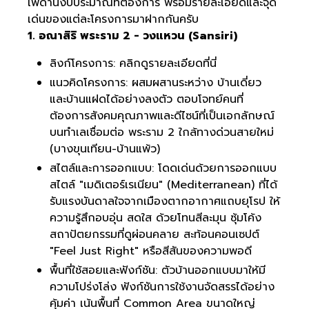
เพดานงบประมาณที่ต้องการ พร้อมรายละเอียดและจุด
เด่นของแต่ละโครงการมาฝากกันครับ
1. อณาสิริ พระราม 2 - วงแหวน (Sansiri)
ลิงก์โครงการ:
คลิกดูรายละเอียดที่นี่
แนวคิดโครงการ: ผสมผสานระหว่าง บ้านเดี่ยว
และบ้านแฝดได้อย่างลงตัว ตอบโจทย์คนที่
ต้องการสังคมคุณภาพและดีไซน์ที่เป็นเอกลักษณ์
บนทำเลเชื่อมต่อ พระราม 2 ใกล้ทางด่วนสายใหม่
(บางขุนเทียน-บ้านแพ้ว)
สไตล์และการออกแบบ: โดดเด่นด้วยการออกแบบ
สไตล์ "เมดิเตอร์เรเนียน" (Mediterranean) ที่ได้
รับแรงบันดาลใจจากเมืองตากอากาศแถบยุโรป ให้
ความรู้สึกอบอุ่น สดใส ด้วยโทนสีละมุน ซุ้มโค้ง
สถาปัตยกรรมที่ดูผ่อนคลาย สะท้อนคอนเซปต์
"Feel Just Right" หรือสีสันของความพอดี
พื้นที่ใช้สอยและฟังก์ชัน: ตัวบ้านออกแบบมาให้มี
ความโปร่งโล่ง ฟังก์ชันการใช้งานจัดสรรได้อย่าง
คุ้มค่า เน้นพื้นที่ Common Area ขนาดใหญ่