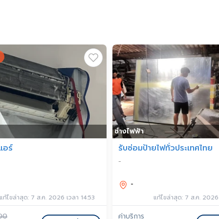
ช่างไฟฟ้า
แอร์
รับซ่อมป้ายไฟทั่วประเทศไทย
-
-
แก้ไขล่าสุด: 7 ส.ค. 2026 เวลา 14:53
แก้ไขล่าสุด: 7 ส.ค. 202
00
ค่าบริการ