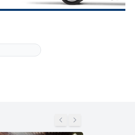
ก่อนหน้า
ถัดไป