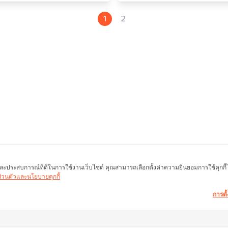
1
2
พ และประสบการณ์ที่ดีในการใช้งานเว็บไซต์ คุณสามารถเลือกตั้งค่าความยินยอมการใช้คุกกี้ได้
นส่วนตัวและนโยบายคุกกี้
การตั้