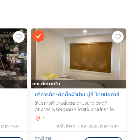
ตกแต่งภายใน
บริการตัด-ติดตั้งผ้าม่าน มู่ลี่ โดยมืออาชีพ
ให้บริการผ้าม่านสั่งตัด ตามขนาด วัสดุที่
ต้องการ พร้อมติดตั้ง โดยทีมงานมืออาชีพ
-
6 เวลา 14:47
แก้ไขล่าสุด: 7 ส.ค. 2026 เวลา 14:44
ค่าบริการ