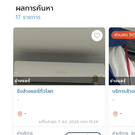
ผลการค้นหา
17 รายการ
ส่วนลด 50
ช่างแอร์
ช่างแอร์
รับล้างแอร์ทั่วโลก
บริการล้าง
-
-
-
-
แก้ไขล่าสุด: 7 ส.ค. 2026 เวลา 15:24
ค่าบริการ
ค่าบริการ
5