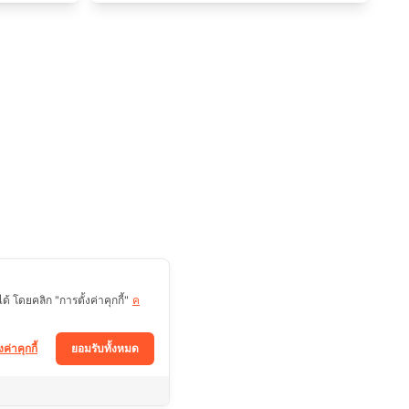
 โดยคลิก "การตั้งค่าคุกกี้"
ค
งค่าคุกกี้
ยอมรับทั้งหมด