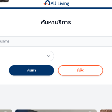
ค้นหาบริการ
ี่บริการ
ค้นหา
รีเซ็ต