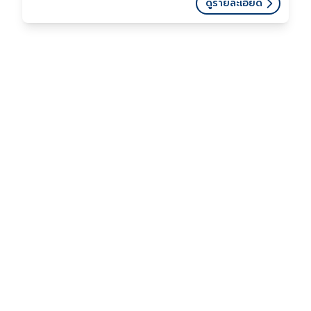
ดูรายละเอียด