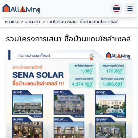
Open
หน้าแรก
บทความ
รวมโครงการเสนา ซื้อบ้านแถมโซล่าเซลล์
รวมโครงการเสนา ซื้อบ้านแถมโซล่าเซลล์
💡 ในปัจจุบันมีราคาไม่แพง และมีเทคโนโลยีที่ทันสมัย ทำให้มี
ประสิทธิภาพในการผลิตไฟฟ้าสูงขึ้น จึงเป็นทางเลือกที่น่าสนใจ
สำหรับผู้ที่ต้องการประหยัดพลังงานและรักษาสิ่งแวดล้อม