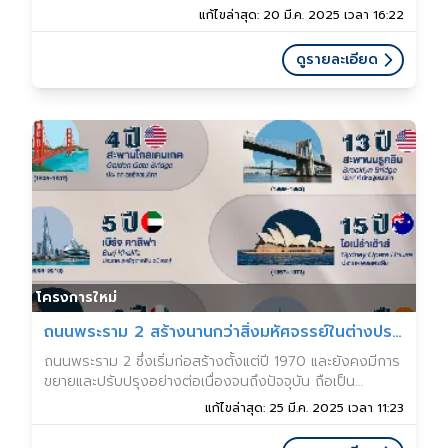
🚶🏻 ตอบโจทย์ไลฟ์สไตล์จัดจ้าน 24 ชม. เริ่มต้น 3.39 ล้าน
แก้ไขล่าสุด: 20 มี.ค. 2025 เวลา 16:22
บาท 💸
ดูรายละเอียด
โครงการใหม่
ถนนพระราม 2 สร้างนานกว่าสิ่งมหัศจรรย์ในต่างประเทศ
ถนนพระราม 2 ซึ่งเริ่มก่อสร้างตั้งแต่ปี 1970 และยังคงมีการ
ขยายและปรับปรุงอย่างต่อเนื่องจนถึงปัจจุบัน ถือเป็น
โครงการที่ใช้ระยะเวลานานที่สุดเมื่อเทียบกับสิ่งมหัศจรรย์และ
แก้ไขล่าสุด: 25 มี.ค. 2025 เวลา 11:23
แลนด์มาร์คชื่อดังระดับโลก