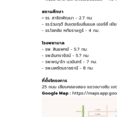
สถานศึกษา
-
รร. สาธิตพัฒนา - 2.7 กม.
- รร.ร่วมฤดี อินเตอร์เนชั่นแนล เออร์ลี่ เย
- รร.โชคชัย หทัยราษฎร์ - 4 กม.
โรงพยาบาล
- รพ. สินแพทย์ - 5.7 กม.
- รพ.อินทรารัตน์ - 5.7 กม.
- รพ.พญาไท นวมินทร์ - 7 กม.
- รพ.นพรัตนราชธานี - 8 กม.
ที่ตั้งโครงการ
25 ถนน เลียบคลองสอง แขวงบางชัน เข
Google Map :
https://maps.app.go