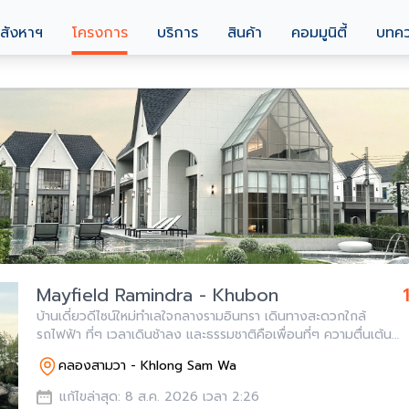
สังหาฯ
โครงการ
บริการ
สินค้า
คอมมูนิตี้
บทค
Mayfield Ramindra - Khubon
บ้านเดี่ยวดีไซน์ใหม่ทำเลใจกลางรามอินทรา เดินทางสะดวกใกล้
รถไฟฟ้า ที่ๆ เวลาเดินช้าลง และธรรมชาติคือเพื่อนที่ๆ ความตื่นเต้น
และการผจญภัย เบาบางลง ที่ๆ หยุดทุกความวุ่นวาย เพื่อให้ชีวิตค้น
คลองสามวา - Khlong Sam Wa
พบการเติมเต็มหัว
แก้ไขล่าสุด: 8 ส.ค. 2026 เวลา 2:26