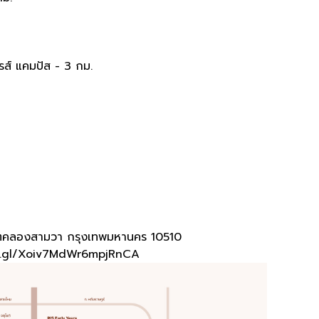
ียรส์ แคมปัส - 3 กม.
ตคลองสามวา กรุงเทพมหานคร 10510
o.gl/Xoiv7MdWr6mpjRnCA