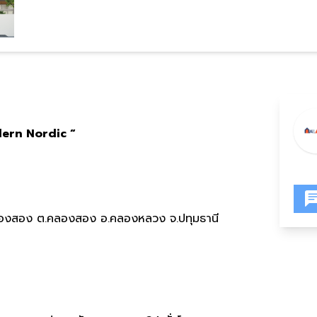
odern Nordic “
งสอง ต.คลองสอง อ.คลองหลวง จ.ปทุมธานี