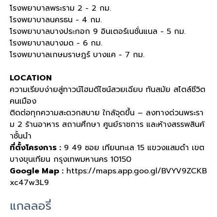
โรงพยาบาลพระราม
2 - 2
กม
.
โรงพยาบาลนครธน
- 4
กม
.
โรงพยาบาลบางประกอก
9
อินเตอร์เนชั่นแนล
- 5
กม
.
โรงพยาบาลบางมด
- 6
กม
.
โรงพยาบาลเกษมราษฎร์ บางแค
- 7
กม
.
LOCATION
ความเรียบง่ายสู่ทาวน์โฮมดีไซน์สวยเฉียบ ทันสมัย สไตล์ชีวิต
คนเมือง
ติดต่อทุกความสะดวกสบาย ใกล้จุดขึ้น – ลงทางด่วนพระรา
ม 2 ร้านอาหาร สถานศึกษา ศูนย์ราชการ และห้างสรรพสินค้
าชั้นนำ
ที่ตั้งโครงการ :
9 49 ซอย เทียนทะเล 15 แขวงแสมดำ เขต
บางขุนเทียน กรุงเทพมหานคร 10150
Google Map :
https://maps.app.goo.gl/BVYV9ZCKB
xc47w3L9
แกลลอรี่