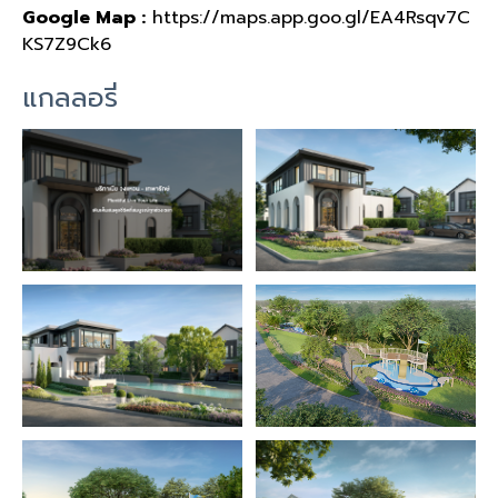
Google Map :
https://maps.app.goo.gl/EA4Rsqv7C
KS7Z9Ck6
แกลลอรี่