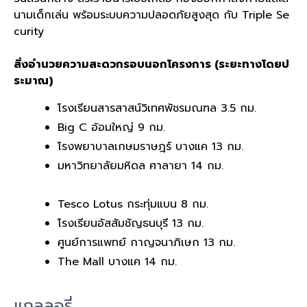
นามเด็กเล่น พร้อมระบบความปลอดภัยสูงสุด กับ Triple Se
curity
สิ่งอำนวยความสะดวกรอบนอกโครงการ (ระยะทางโดยป
ระมาณ)
โรงเรียนสารสาสน์วิเทศพัชรมณฑล 3.5 กม.
Big C อ้อมใหญ่ 9 กม.
โรงพยาบาลเกษมราษฎร์ บางแค 13 กม.
มหาวิทยาลัยมหิดล ศาลายา 14 กม.
Tesco Lotus กระทุ่มแบน 8 กม.
โรงเรียนอัสสัมชัญธนบุรี 13 กม.
ศูนย์การแพทย์ กาญจนาภิเษก 13 กม.
The Mall บางแค 14 กม.
แกลลอรี่