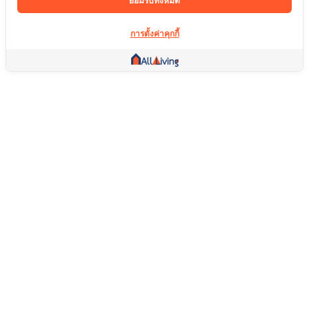
ยอมรับทั้งหมด
การตั้งค่าคุกกี้
ลิ้งค์อื่น ๆ
หน้าแรก
อสังหาริมทรัพย์
สินค้า
บริการ
คอมมูนิตี้
ช่วยเหลือ
คำถามที่พบบ่อย
เงื่อนไขการคืนสินค้า
เกี่ยวกับเรา
เงื่อนไขการให้บริการ
นโยบายความเป็นส่วนตัว