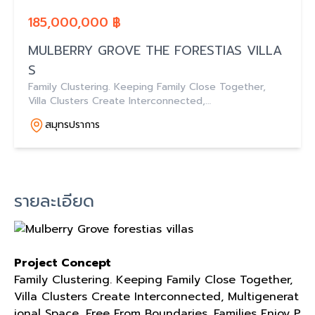
185,000,000 ฿
MULBERRY GROVE THE FORESTIAS VILLA
S
Family Clustering. Keeping Family Close Together,
Villa Clusters Create Interconnected,
Multigenerational Space, Free From Boundaries.
สมุทรปราการ
รายละเอียด
Project Concept
Family Clustering. Keeping Family Close Together,
Villa Clusters Create Interconnected, Multigenerat
ional Space, Free From Boundaries. Families Enjoy P