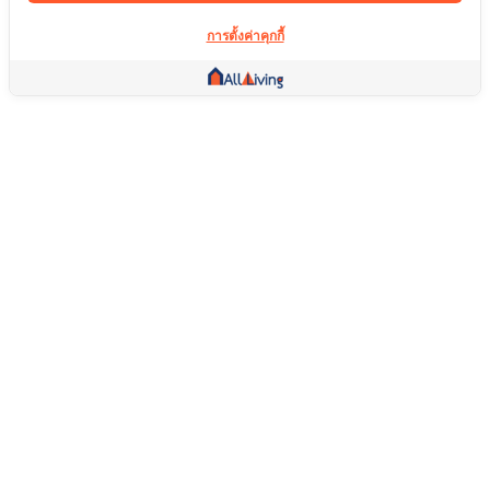
การตั้งค่าคุกกี้
ลิ้งค์อื่น ๆ
หน้าแรก
อสังหาริมทรัพย์
สินค้า
บริการ
คอมมูนิตี้
ช่วยเหลือ
คำถามที่พบบ่อย
เงื่อนไขการคืนสินค้า
เกี่ยวกับเรา
เงื่อนไขการให้บริการ
นโยบายความเป็นส่วนตัว