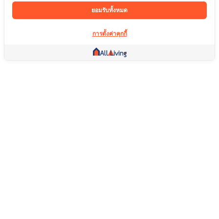
ยอมรับทั้งหมด
การตั้งค่าคุกกี้
ลิ้งค์อื่น ๆ
หน้าแรก
อสังหาริมทรัพย์
สินค้า
บริการ
คอมมูนิตี้
ช่วยเหลือ
คำถามที่พบบ่อย
เงื่อนไขการคืนสินค้า
เกี่ยวกับเรา
เงื่อนไขการให้บริการ