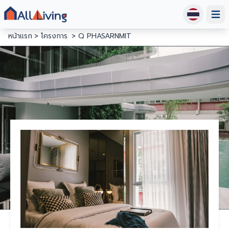
Open
หน้าแรก
โครงการ
Q PHASARNMIT