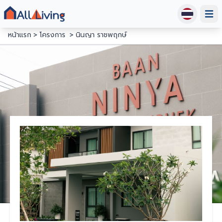
Open
หน้าแรก
โครงการ
นินญา ราชพฤกษ์