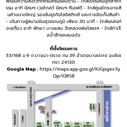
พร้อมความสะดวกที่ครบครันรอบด้าน
-
ใกล้เขตนิคมอุตสาหก
รรม อาทิ นิคมฯ เวลโกลว์ นิคมฯ ทีเอฟดี
-
ใกล้ศูนย์กระจายสิ
นค้าขนาดใหญ่ รองรับธุรกิจโลจิสติกส์ และการจัดเก็บสินค้า
-
เดินทางสู่สนามบินสุวรรณภูมิ เพียง
30
นาที
-
ใกล้แหล่งท่
องเที่ยว อาทิ พัทยา บางแสน วัดหลวงพ่อโสธรฯ
-
ใกล้ท่าเรื
อน้ำลึกแหลมฉบัง
ที่ตั้งโครงการ
33/168 ม.9 ถ.บางนา-ตราด กม.39 อำเภอบางปะกง ฉะเชิงเ
ทรา 24130
Google Map :
https://maps.app.goo.gl/KJGpgex3y
Qyc1QRS8