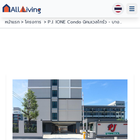
Open
หน้าแรก
โครงการ
P.J. IONE Condo นิคมเวลโกร์ว - บางปะกง