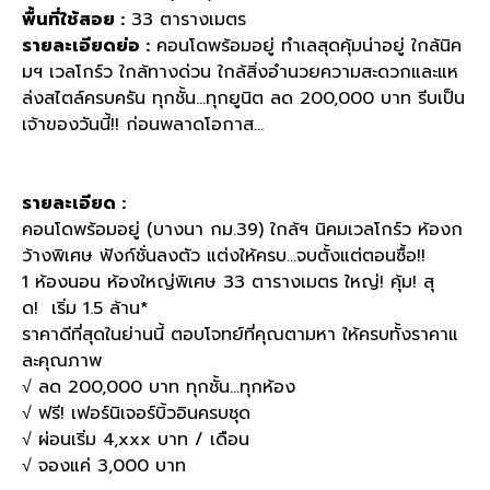
พื้นที่ใช้สอย
:
33
ตารางเมตร
รายละเอียดย่อ
:
คอนโดพร้อมอยู่ ทำเลสุดคุ้มน่าอยู่ ใกล้นิค
มฯ เวลโกร์ว ใกล้ทางด่วน ใกล้สิ่งอำนวยความสะดวกและแห
ล่งสไตล์ครบครัน ทุกชั้น
...
ทุกยูนิต ลด
200,000
บาท รีบเป็น
เจ้าของวันนี้
!!
ก่อนพลาดโอกาส
...
รายละเอียด
:
คอนโดพร้อมอยู่
(
บางนา กม
.39)
ใกล้ฯ นิคมเวลโกร์ว ห้องก
ว้างพิเศษ ฟังก์ชั่นลงตัว แต่งให้ครบ
...
จบตั้งแต่ตอนซื้อ
!!
1
ห้องนอน ห้องใหญ่พิเศษ
33
ตารางเมตร ใหญ่
!
คุ้ม
!
สุ
ด
!
เริ่ม
1.5
ล้าน
*
ราคาดีที่สุดในย่านนี้ ตอบโจทย์ที่คุณตามหา ให้ครบทั้งราคาแ
ละคุณภาพ
√
ลด
200,000
บาท ทุกชั้น
...
ทุกห้อง
√
ฟรี
!
เฟอร์นิเจอร์บิ้วอินครบชุด
√
ผ่อนเริ่ม
4,xxx
บาท
/
เดือน
√
จองแค่
3,000
บาท