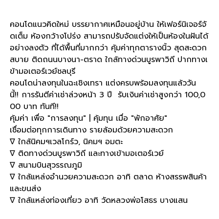
คอนโดแนวคิดใหม่ บรรยากาศเหมือนอยู่บ้าน ให้เฟอร์นิเจอร์จั
ดเต็ม ห้องกว้างโปร่ง สามารถปรับจัดแต่งให้เป็นห้องในฝันได้
อย่างลงตัว ที่ได้พื้นที่มากกว่า คุ้มค่าทุกตารางนิ้ว สุดสะดวก
สบาย ติดถนนบางนา
-
ตราด ใกล้ทางด่วนบูรพาวิถี ปากทางเ
ข้ามอเตอร์เวย์ชลบุรี
คอนโดน่าลงทุนในฉะเชิงเทรา แต่งครบพร้อมลงทุนแล้ววัน
นี้
!!
การรันตีค่าเช่าล่วงหน้า
3
ปี
รับเงินค่าเช่าสูงกว่า
100,0
00
บาท ทันที
!!
คุ้มค่า เพื่อ
"
การลงทุน
" |
คุ้มทุน เมื่อ
"
พักอาศัย
"
เชื่อมต่อทุกการเดินทาง รายล้อมด้วยความสะดวก
∇
ใกล้นิคมฯเวลโกร์ว
,
นิคมฯ อมตะ
∇
ติดทางด่วนบูรพาวิถี และทางเข้ามอเตอร์เวย์
∇
สนามบินสุวรรณภูมิ
∇
ใกล้แหล่งอำนวยความสะดวก อาทิ ตลาด ห้างสรรพสินค้า
และขนส่ง
∇
ใกล้แหล่งท่องเที่ยว อาทิ วัดหลวงพ่อโสธร บางแสน