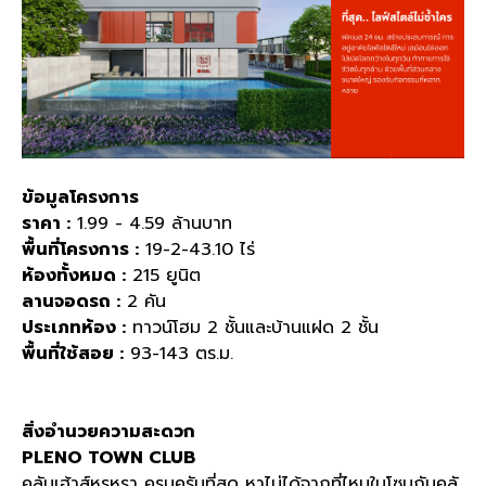
ข้อมูลโครงการ
ราคา :
1.99 - 4.59
ล้านบาท
พื้นที่โครงการ :
19-2-43.10
ไร่
ห้องทั้งหมด :
215
ยูนิต
ลานจอดรถ :
2
คัน
ประเภทห้อง :
ทาวน์โฮม
2
ชั้นและบ้านแฝด
2
ชั้น
พื้นที่ใช้สอย :
93-143
ตร
.
ม
.
สิ่งอำนวยความสะดวก
PLENO TOWN CLUB
คลับเฮ้าส์หรูหรา ครบครันที่สุด หาไม่ได้จากที่ไหนในโซนกับคลั