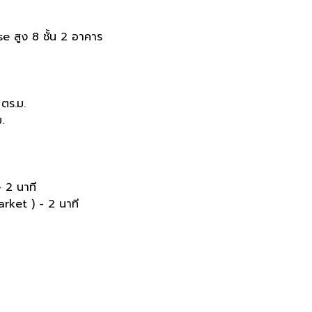
se
สูง
8
ชั้น
2
อาคาร
0
ตร
.
ม
.
ม
.
- 2
นาที
rket ) - 2
นาที