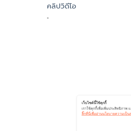
คลิปวิดีโอ
-
เว็บไซต์นี้ใช้คุกกี้
เราใช้คุกกี้เพื่อเพิ่มประสิทธิภา
ลิ๊กที่นี่เพื่ออ่านนโยบายความเป็