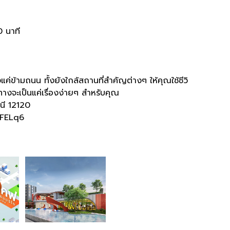
0
นาที
ค่ข้ามถนน ทั้งยังใกล้สถานที่สำคัญต่างๆ ให้คุณใช้ชีวิ
างจะเป็นแค่เรื่องง่ายๆ สำหรับคุณ
นี
12120
rFELq6