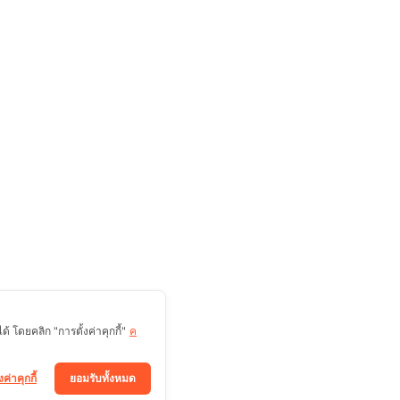
 โดยคลิก "การตั้งค่าคุกกี้"
ค
งค่าคุกกี้
ยอมรับทั้งหมด