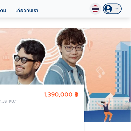
วาม
เกี่ยวกับเรา
1,390,000 ฿
 1.39 ลบ.*