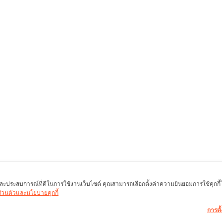
พ และประสบการณ์ที่ดีในการใช้งานเว็บไซต์ คุณสามารถเลือกตั้งค่าความยินยอมการใช้คุกกี้ได้
นส่วนตัวและนโยบายคุกกี้
การตั้