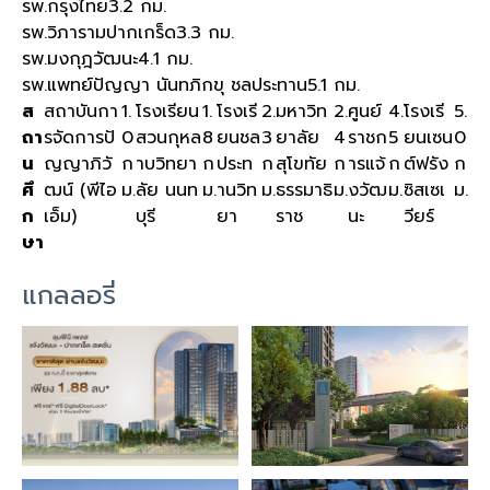
รพ.กรุงไทย
3.2 กม.
รพ.วิภารามปากเกร็ด
3.3 กม.
รพ.มงกุฎวัฒนะ
4.1 กม.
รพ.แพทย์ปัญญา นันทภิกขุ ชลประทาน
5.1 กม.
ส
สถาบันกา
1.
โรงเรียน
1.
โรงเรี
2.
มหาวิท
2.
ศูนย์
4.
โรงเรี
5.
ถา
รจัดการปั
0
สวนกุหล
8
ยนชล
3
ยาลัย
4
ราชก
5
ยนเซน
0
น
ญญาภิวั
ก
าบวิทยา
ก
ประท
ก
สุโขทัย
ก
ารแจ้
ก
ต์ฟรัง
ก
ศึ
ฒน์ (พีไอ
ม.
ลัย นนท
ม.
านวิท
ม.
ธรรมาธิ
ม.
งวัฒ
ม.
ซิสเซเ
ม.
ก
เอ็ม)
บุรี
ยา
ราช
นะ
วียร์
ษา
แกลลอรี่