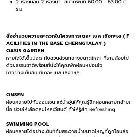
2 ห้องนอน 2 ห้องน้ำ ขนาดพื้นที่ 60.00 - 63.00 ต
ร.ม.
สิ่งอำนวยความสะดวกในโครงการเดอะ เบส เชิงทะเล ( F
ACILITIES IN THE BASE CHERNGTALAY )
OASIS GARDEN
หายใจได้เต็มปอด กับสวนส่วนกลางขนาดใหญ่ ที่รายล้อมไป
ด้วยธรรมชาติพร้อมที่นั่งให้คุณพักผ่อนหย่อนใจ
ได้อย่างเต็มอิ่ม ที่เดอะ เบส เชิงทะเล
ONSEN
ผ่อนคลายไปกับออนเซน แช่น้ำอุ่นให้คุณรู้สึกผ่อนคลายกล้ามเ
นื้อ ช่วยให้เลือดลมไหลเวียนดี ทำให้รู้สึก Refreshing
SWIMMING POOL
ผ่อนคลายได้อย่างเต็มที่กับสระว่ายน้ำขนาดใหญ่ที่ถูกโอบล้อ