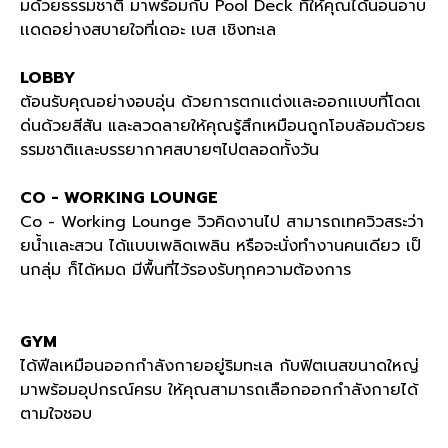
มด้วยธรรมชาติ มาพร้อมกับ Pool Deck ที่ให้คุณได้นอนอาบ
เเดดอย่างสบายใจที่เดอะ เบส เชิงทะเล
LOBBY
ต้อนรับคุณอย่างอบอุ่น ด้วยการตกเเต่งเเละออกเเบบที่โดดเ
ด่นด้วยสีสัน และลวดลายให้คุณรู้สึกเหมือนถูกโอบล้อมด้วยธ
รรมชาติเเละบรรยากาศสบายๆไปตลอดทั้งวัน
CO - WORKING LOUNGE
Co - Working Lounge วิวคิดงานไป สามารถเทควิวสระว่า
ยน้ำเเละสวน ได้แบบเพลิดเพลิน หรือจะนั่งทำงานคนเดียว เป็
นกลุ่ม ก็ได้หมด มีพื้นที่ไว้รองรับทุกความต้องการ
GYM
ได้ฟีลเหมือนออกกำลังกายอยู่ริมทะเล กับฟิตเนสขนาดใหญ่
มาพร้อมอุปกรณ์ครบ ให้คุณสามารถเลือกออกกำลังกายได้
ตามใจชอบ