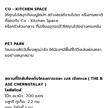
CO - KITCHEN SPACE
ให้คุณได้สนุกกับเมนูใหม่ๆ สร้างสรรค์งานโปรด ครีเอทรสชาติ
ที่ชอบกับ Co - Kitchen Space
หรือครัวส่วนกลาง ที่เตรียมอุกรณ์ไว้ให้คุณได้อย่างครบครัน
PET PARK
โซนของสัตว์เลี้ยงสุดน่ารัก ให้น้องๆมีพื้นที่ได้วิ่งเล่นผ่อนคลา
ยอย่างสนุกสนาน
สถานที่ใกล้เคียงกับโครงการเดอะ เบส เชิงทะเล ( THE B
ASE CHERNGTALAY )
ไลฟ์สไตล์
โบ๊ท อเวนิว 700 เมตร
บลูทรี ภูเก็ต 2.2 กม.
เดอะ โซไซตี้ 1 กม.