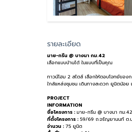
รายละเอียด
มาย
-
กรีน
@
บางนา กม
.42
เลือกแบบบ้านได้ ในแบบที่เป็นคุณ
ทาวน์โฮม
2
สไตล์ เลือกให้ตอบโจทย์ของการ
ใกล้แหล่งชุมชน เดินทางสะดวก ยูนิตน้อย
PROJECT
INFORMATION
ชื่อโครงการ
:
มาย
-
กรีน
@
บางนา กม
.4
ที่ตั้งโครงการ
:
59/69
ถ
.
จรัญยานนท์ ต
.
จำนวน
:
75
ยูนิต