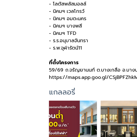
- โลตัสพลัสมอลล์
- นิคมฯ เวลโกรว์
- นิคมฯ อมตะนคร
- นิคมฯ บางพลี
- นิคมฯ
TFD
- ร
.
ร
.
อนุบาลจันทรา
- ร
.
พ
.
จุฬารัตน์
11
ที่ตั้งโครงการ
59/69
ถ
.
จรัญยานนท์ ต
.
บางเกลือ อ
.
บาง
https://maps.app.goo.gl/CSjBPFZhk
แกลลอรี่