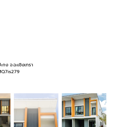
ปะกง จ
.
ฉะเชิงเทรา
MQ7is279