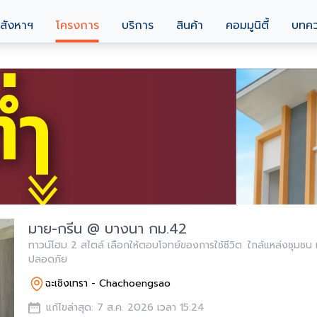
สังหาฯ
โครงการ
บริการ
สินค้า
คอมมูนิตี้
บทค
มาย-กรีน @ บางนา กม.42
ทาวน์โฮม 2 สไตล์ เลือกให้ตอบโจทย์ของการใช้ชีวิต ใกล้แหล่งชุมชน
ปลอดภัย
ฉะเชิงเทรา - Chachoengsao
แก้ไขล่าสุด: 7 ส.ค. 2026 เวลา 15:24