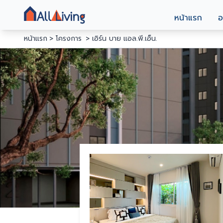
หน้าแรก
อ
หน้าแรก
โครงการ
เอิร์น บาย แอล.พี.เอ็น.