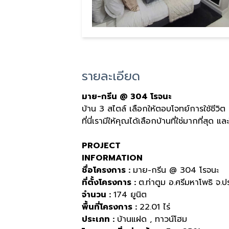
รายละเอียด
มาย
-
กรีน
@ 304
โรจนะ
บ้าน
3
สไตล์ เลือกให้ตอบโจทย์การใช้ชีวิต
ที่นี่เรามีให้คุณได้เลือกบ้านที่ใช่มากที่สุด
PROJECT
INFORMATION
ชื่อโครงการ
:
มาย
-
กรีน
@ 304
โรจนะ
ที่ตั้งโครงการ
:
ต
.
ท่าตูม อ
.
ศรีมหาโพธิ จ
.
ปร
จำนวน
:
174
ยูนิต
พื้นที่โครงการ
:
22.01
ไร่
ประเภท
:
บ้านแฝด
,
ทาวน์โฮม