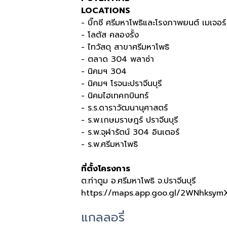
LOCATIONS
- บิ๊กซี ศรีมหาโพธิและโรงภาพยนต์ เมเจอร์
- โลตัส คลองรั้ง
- ไทวัสดุ สาขาศรีมหาโพธิ
- ตลาด
304
พลาซ่า
- นิคมฯ
304
- นิคมฯ โรจนะปราจีนบุรี
- นิคมไฮเทคกบินทร์
- ร
.
ร
.
ดาราวัฒนานุศาสตร์
- ร
.
พ
.
เกษมราษฎร์ ปราจีนบุรี
- ร
.
พ
.
จุฬารัตน์
304
อินเตอร์
- ร
.
พ
.
ศรีมหาโพธิ
ที่ตั้งโครงการ
ต
.
ท่าตูม อ
.
ศรีมหาโพธิ จ
.
ปราจีนบุรี
https://maps.app.goo.gl/2WNhksym
แกลลอรี่