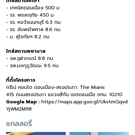
ใกล้สถานศึกษา
- เทคนิคดอนเมือง 500 ม.
- รร. พระหฤทัย 450 ม.
- รร. หอวังนนทบุรี 6.3 กม.
- รร. อัมพรไพศาล 8.6 กม.
- ม. สุโขทัยฯ 8.2 กม.
ใกล้สถานพยาบาล
- รพ.จุฬาภรณ์ 8.8 กม.
- รพ.มงกุฎวัฒนะ 9.5 กม.
ที่ตั้งโครงการ
กรีเน่ คอนโด ดอนเมือง-สรงประภา: The Miami
415 ถนนสรงประภา แขวงสีกัน เขตดอนเมือ กทม. 10210
Google Map :
https://maps.app.goo.gl/UkvtmQqvd
YjWM2M98
แกลลอรี่