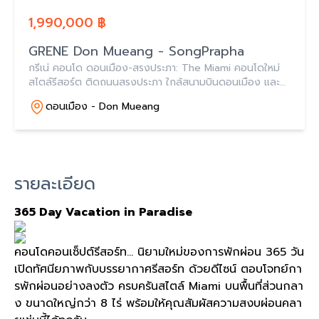
1,990,000 ฿
GRENE Don Mueang - SongPrapha
กรีเน่ คอนโด ดอนเมือง-สรงประภา: The Miami คอนโดใหม่
สไตล์รีสอร์ต ติดถนนสรงประภา ใกล้สนามบินดอนเมือง และ
รถไฟฟ้าสายสีแดงเข้ม
ดอนเมือง - Don Mueang
รายละเอียด
365 Day Vacation in Paradise
คอนโดคอนเซ็ปต์รีสอร์ท… นิยามใหม่ของการพักผ่อน 365 วัน
เปิดทัศนียภาพกับบรรยากาศรีสอร์ท ด้วยดีไซน์ ตอบโจทย์กา
รพักผ่อนอย่างลงตัว ครบครันสไตล์ Miami บนพื้นที่ส่วนกลา
ง ขนาดใหญ่กว่า 8 ไร่ พร้อมให้คุณสัมผัสความสงบผ่อนคลา