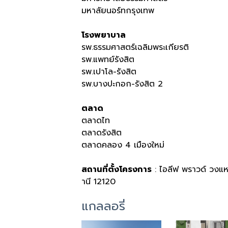
มหาลัยนอร์ทกรุงเทพ
โรงพยาบาล
รพ.ธรรมศาสตร์เฉลิมพระเกียรติ
รพ.แพทย์รังสิต
รพ.เปาโล-รังสิต
รพ.บางปะกอก-รังสิต 2
ตลาด
ตลาดไท
ตลาดรังสิต
ตลาดคลอง 4 เมืองใหม่
สถานที่ตั้งโครงการ
: ไอลีฟ พราวด์ วงแ
านี 12120
แกลลอรี่