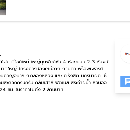
4
ฮม ดีไซน์ใหม่ ใหญ่ทุกฟังก์ชั่น 4 ห้องนอน 2-3 ห้องน้
ขนาดใหญ่ โครงการน้องใหม่จาก กานดา พร็อพเพอร์ตี้
วนกาญจนาฯ ถ.คลองหลวง และ ถ.รังสิต-นครนายก เชื่
มสะดวกครบครัน คลับเฮ้าส์ ฟิตเนส สระว่ายน้ำ สวนออ
4 ชม. ในราคาไม่ถึง 2 ล้านบาท