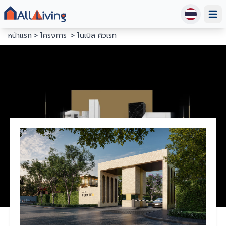
Open
หน้าแรก
โครงการ
โนเบิล คิวเรท