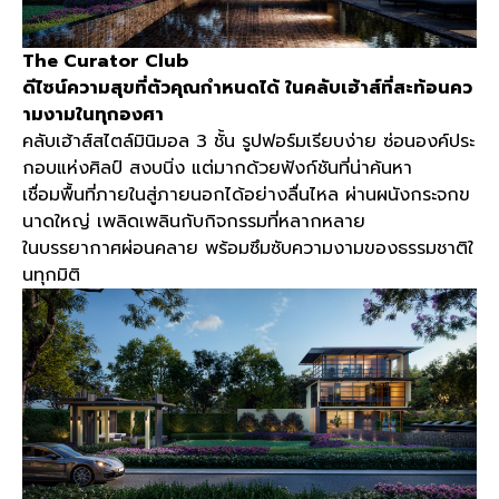
The Curator Club
ดีไซน์ความสุขที่ตัวคุณกำหนดได้
ในคลับเฮ้าส์ที่สะท้อนคว
ามงามในทุกองศา
คลับเฮ้าส์สไตล์มินิมอล
3
ชั้น รูปฟอร์มเรียบง่าย ซ่อนองค์ประ
กอบแห่งศิลป์ สงบนิ่ง แต่มากด้วยฟังก์ชันที่น่าค้นหา
เชื่อมพื้นที่ภายในสู่ภายนอกได้อย่างลื่นไหล ผ่านผนังกระจกข
นาดใหญ่ เพลิดเพลินกับกิจกรรมที่หลากหลาย
ในบรรยากาศผ่อนคลาย พร้อมซึมซับความงามของธรรมชาติใ
นทุกมิติ