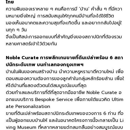
ไทย
ความฝันของเราหลาย ๆ คนคือการมี
‘
บ้าน
’
คำสั้น ๆ ที่มีควา
มหมายยิ่งใหญ่ การสนับสนุนให้ทุกคนมีบ้านที่จะได้ใช้ชีวิต
มองเห็นอนาคตและความสุขที่จะเกิดขึ้น และอยากกลับไปอยู่ใ
นทุก ๆ วัน
จึงเป็นศิลปะการออกแบบที่สำคัญยิ่งของสถาปนิกที่ต้องรวม
หลายศาสตร์เข้าไว้ด้วยกัน
Noble Curate
การพลิกเกมขายที่ดินเปล่าพร้อม
6
สถา
ปนิกระดับเทพ บนทำเลทองกรุงเทพฯ
บ้านในฝันของคนสร้างบ้าน นำความหรูหรามาตีความใหม่ เพื่อ
ตอบสนองความต้องการของลูกค้าในกลุ่มหลักร้อยล้าน เพื่อใ
ห้ได้บ้านที่แสดงตัวตนได้สมบูรณ์แบบที่สุด
ด้วยทำเลและบริการที่ดีที่สุดจากมืออาชีพ
Noble Curate
อ
อกแบบบริการ
Bespoke Service
เพื่อภายใต้แนวคิด
Ultim
ate Personalization
ขายที่ดินเปล่าพร้อมสถาปนิกระดับเทพของวงการ
6
ท่าน ที่จ
ะเป็นผู้ออกแบบบ้านให้ และในอนาคตโครงการนี้จะกลายเป็น
Li
ving Museum
ที่หลากหลายแต่กลมกลืนอย่างสมบูรณ์แบบ