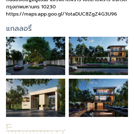
กรุงเทพมหานคร
10230
https://maps.app.goo.gl/YotaDUC8ZgZ4G3U96
แกลลอรี่