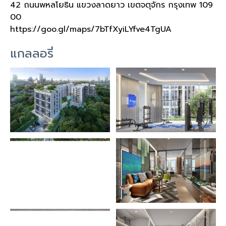
42 ถนนพหลโยธิน แขวงลาดยาว เขตจตุจักร กรุงเทพ 109
00
https://goo.gl/maps/7bTfXyiLYfve4TgUA
แกลลอรี่