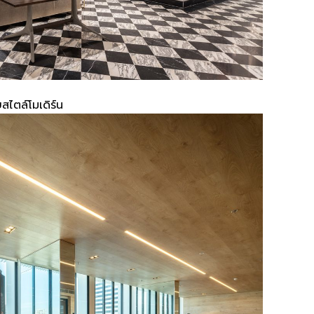
สไตล์โมเดิร์น