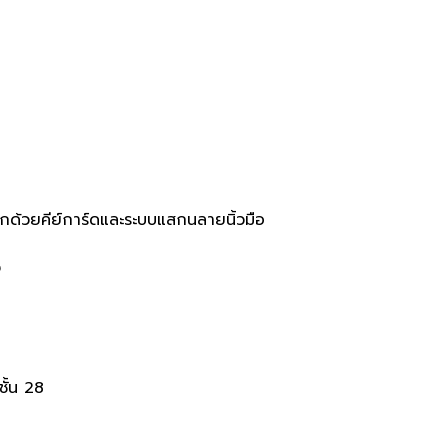
กด้วยคีย์การ์ดและระบบแสกนลายนิ้วมือ
ง
ั้น
28