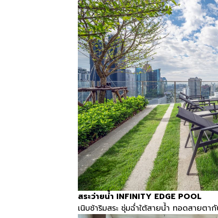
สระว่ายน้ำ
INFINITY EDGE POOL
เนิบช้าริมสระ ชุ่มฉ่ำใต้สายน้ำ ทอดสายตากั