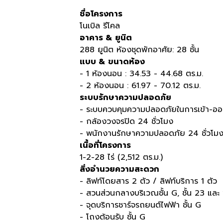
ชื่อโครงการ
โนเบิล รีโคล
อาคาร
&
ยูนิต
288
ยูนิต ห้องชุดพักอาศัย
: 28
ชั้น
แบบ
&
ขนาดห้อง
- 1
ห้องนอน
: 34.53 - 44.68
ตร
.
ม
.
- 2
ห้องนอน
: 61.97 - 70.12
ตร
.
ม
.
ระบบรักษาความปลอดภัย
-
ระบบควบคุมความปลอดภัยในการเข้า
-
ออ
-
กล้องวงจรปิด
24
ชั่วโมง
-
พนักงานรักษาความปลอดภัย
24
ชั่วโม
เนื้อที่โครงการ
1-2-28
ไร่
(2,512
ตร
.
ม
.)
สิ่งอำนวยความสะดวก
-
ลิฟท์โดยสาร
2
ตัว
/
ลิฟท์บริการ
1
ตัว
-
สวนส่วนกลางบริเวณชั้น
G,
ชั้น
23
และ ช
-
จุดบริการชาร์จรถยนต์ไฟฟ้า ชั้น
G
-
โถงต้อนรับ ชั้น
G