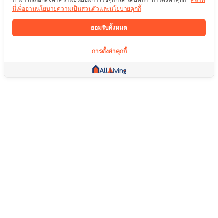
นี่เพื่ออ่านนโยบายความเป็นส่วนตัวและนโยบายคุกกี้
ยอมรับทั้งหมด
การตั้งค่าคุกกี้
ลิ้งค์อื่น ๆ
หน้าแรก
อสังหาริมทรัพย์
สินค้า
บริการ
คอมมูนิตี้
ช่วยเหลือ
คำถามที่พบบ่อย
เงื่อนไขการคืนสินค้า