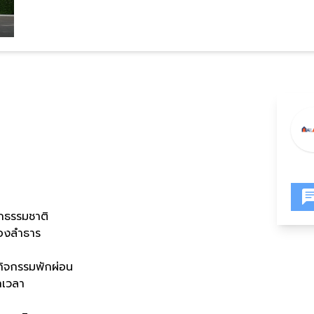
กธรรมชาติ
ของลำธาร
กกิจกรรมพักผ่อน
กเวลา