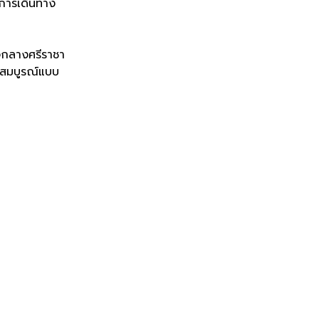
กการเดินทาง
ใจกลางศรีราชา
ี่สมบูรณ์แบบ