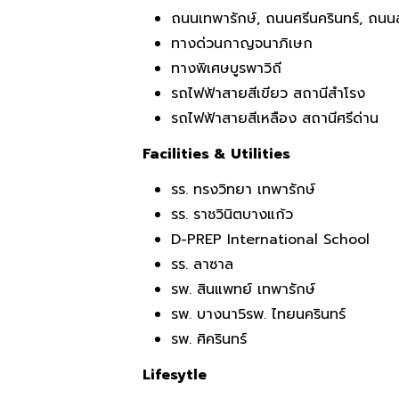
ถนนเทพารักษ์, ถนนศรีนครินทร์, ถนน
ทางด่วนกาญจนาภิเษก
ทางพิเศษบูรพาวิถี
รถไฟฟ้าสายสีเขียว สถานีสำโรง
รถไฟฟ้าสายสีเหลือง สถานีศรีด่าน
Facilities & Utilities
รร. ทรงวิทยา เทพารักษ์
รร. ราชวินิตบางแก้ว
D-PREP International School
รร. ลาซาล
รพ. สินแพทย์ เทพารักษ์
รพ. บางนา5รพ. ไทยนครินทร์
รพ. ศิครินทร์
Lifesytle