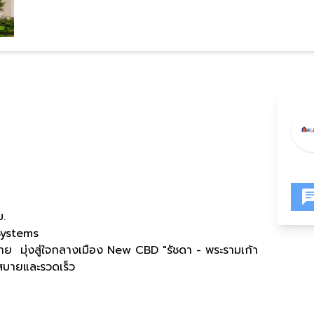
ม.
Systems
ย มุ่งสู่ใจกลางเมือง New CBD "รัชดา - พระรามเก้า
สบายและรวดเร็ว