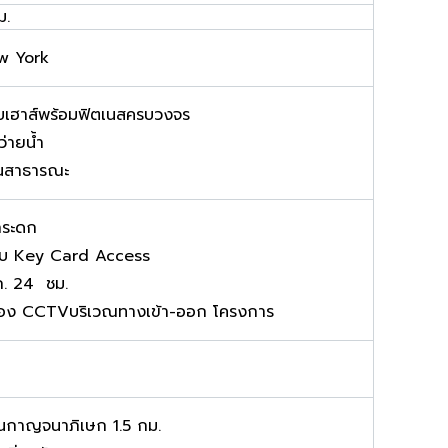
ม.
w York
บเฮาส์พร้อมฟิตเนสครบวงจร
ว่ายน้ำ
นสาธารณะ
กระดก
บบ Key Card Access
ภ. 24 ชม.
้อง CCTVบริเวณทางเข้า-ออก โครงการ
นกาญจนาภิเษก 1.5 กม.