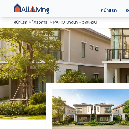
หน้าแรก
อ
หน้าแรก
โครงการ
PATIO บางนา - วงแหวน