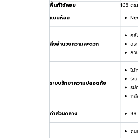
พื้นที่ใช้สอย
168 ตร.
แบบห้อง
Ne
คลั
สิ่งอำนวยความสะดวก
สระ
สว
ไม้
ระ
ระบบรักษาความปลอดภัย
รป
กล
ค่าส่วนกลาง
38
ถน