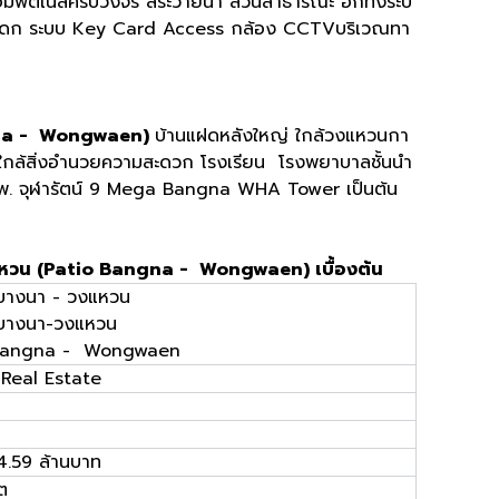
้อมฟิตเนสครบวงจร สระว่ายน้ำ สวนสาธารณะ อีกทั้งระบ
ระดก ระบบ Key Card Access กล้อง CCTVบริเวณทา
gna - Wongwaen)
บ้านแฝดหลังใหญ่ ใกล้วงแหวนกา
ใกล้สิ่งอำนวยความสะดวก โรงเรียน โรงพยาบาลชั้นนำ
พ. จุฬารัตน์ 9 Mega Bangna WHA Tower เป็นต้น
แหวน (Patio Bangna - Wongwaen) เบื้องต้น
 บางนา - วงแหวน
บางนา-วงแหวน
 Bangna - Wongwaen
 Real Estate
ด
4.59 ล้านบาท
ิต