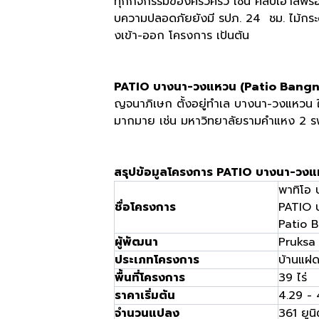
ทุกกิจกรรมของครัวครัว เช่น คลับเฮาส์พร
บความปลอดภัยยังมี รปภ. 24 ชม. ไม้ก
งเข้า-ออก โครงการ เป้นต้น
PATIO บางนา-วงแหวน (Patio Ban
ญจนาภิเษก ตั้งอยู่ทำเล บางนา-วงแหวน 
มากมาย เช่น มหาวิทยาลัยรามคำแหง 2 ร
สรุปข้อมูลโครงการ PATIO บางนา-วง
พาทิโอ
ชื่อโครงการ
PATIO 
Patio
ผู้พัฒนา
Pruksa
ประเภทโครงการ
บ้านแฝ
พื้นที่โครงการ
39 ไร่
ราคาเริ่มต้น
4.29 - 
จำนวนแปลง
361 ยูน