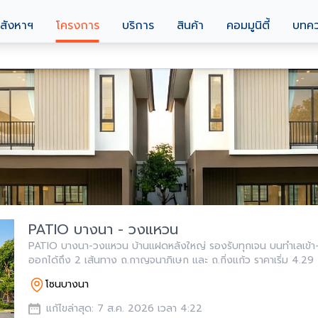
สังหาฯ
โครงการ
บริการ
สินค้า
คอมมูนิตี้
บทค
PATIO บางนา - วงแหวน
PATIO บางนา-วงแหวน บ้านแฝดหลังใหญ่ รองรับทุกเจน บนทำเลเข้า
ออกได้ถึง 2 เส้นทาง ถ.กาญจนาภิเษก และ ถ.กิ่งแก้ว ราคาเริ่ม 4.29 
4.59 ล้านบาท
โซนบางนา
แก้ไขล่าสุด: 7 ส.ค. 2026 เวลา 4:22