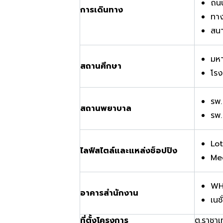
ถนน
การเดินทาง
ทาง
สนา
มหา
สถานศึกษา
โรง
รพ.
สถานพยาบาล
รพ.
Lo
ไลฟ์สไตล์และแหล่งช็อปปิง
Me
WH
อาคารสำนักงาน
เนช
ที่ตั้งโครงการ
ต.ราชาเ