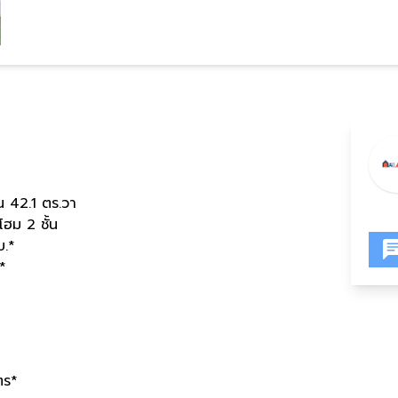
าน 42.1 ตร.วา
โฮม 2 ชั้น
บ.*
*
ตร*