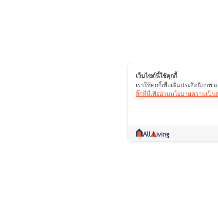
เว็บไซต์นี้ใช้คุกกี้
เราใช้คุกกี้เพื่อเพิ่มประสิทธิภา
ลิ๊กที่นี่เพื่ออ่านนโยบายความเป็
คอมมูนิตี้ที่เป็นมากกว่าการซื้อขาย รวบรวมข้
ปรึกษา ซื้อ ขาย เช่า สาระดีๆ รวมไว้ในที่เดียว