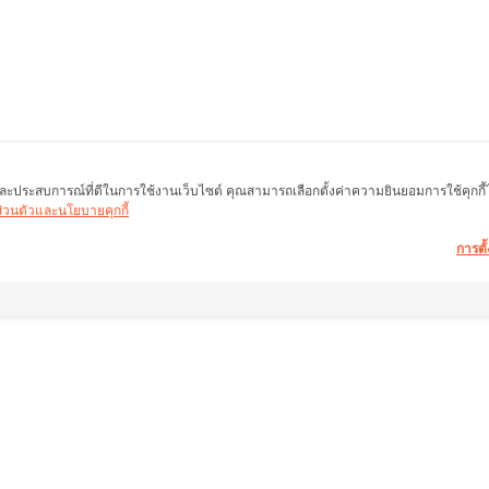
พ และประสบการณ์ที่ดีในการใช้งานเว็บไซต์ คุณสามารถเลือกตั้งค่าความยินยอมการใช้คุกกี้ได้
นส่วนตัวและนโยบายคุกกี้
การตั้
อมูลอสังหาฯ ให้คำ
ลิ้งค์อื่น ๆ
ช่วยเหลือ