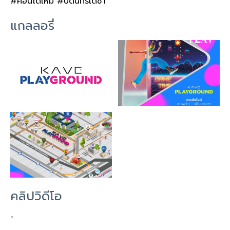
#คอนโดใหม่ #บดินทรเดชา
แกลลอรี่
คลิปวิดีโอ
-