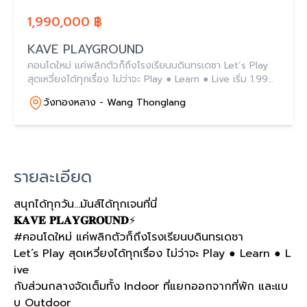
1,990,000 ฿
KAVE PLAYGROUND
คอนโดใหม่ แค่พลิกตัวก็ถึงโรงเรียนบดินทรเดชา​ Let’s Play
สุดเหวี่ยงได้ทุกเรื่อง ไม่ว่าจะ Play ● Learn ● Live​ เริ่ม 1.99
ล้าน*​
วังทองหลาง - Wang Thonglang
รายละเอียด
สนุกได้ทุกวัน…มันส์ได้ทุกเจนที่นี่​
𝐊𝐀𝐕𝐄 𝐏𝐋𝐀𝐘𝐆𝐑𝐎𝐔𝐍𝐃
⚡️​
#คอนโดใหม่ แค่พลิกตัวก็ถึงโรงเรียนบดินทรเดชา​
Let’s Play สุดเหวี่ยงได้ทุกเรื่อง ไม่ว่าจะ Play ● Learn ● L
ive​
กับส่วนกลางจัดเต็มทั้ง Indoor ที่แยกออกจากที่พัก และแบ
บ Outdoor ​