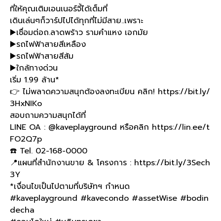
ที่ให้คุณเติมเอนเนอร์จี้ได้เต็มที่​
เดินเล่นๆก็วาร์ปไปได้ทุกที่ไม่มีสาย..เพราะ​
▶️เชื่อมต่อถ.ลาดพร้าว รามคำแหง เอกมัย​
▶️รถไฟฟ้าสายสีเหลือง ​
▶️รถไฟฟ้าสายสีส้ม​
▶️ใกล้ทางด่วน​
เริ่ม 1.99 ล้าน*​
👉 ไม่พลาดความสนุกต้องลงทะเบียน คลิก! https://bit.ly/
3HxNIKo​
สอบถามความสนุกได้ที่​
LINE OA : @kaveplayground หรือคลิก https://lin.ee/t
FO2Q7p​
☎️ Tel. 02-168-0000​
📍แผนที่สำนักงานขาย & โครงการ : https://bit.ly/3Sech
3Y​
*เงื่อนไขเป็นไปตามที่บริษัทฯ กำหนด​
#kaveplayground #kavecondo #assetWise #bodin
decha​