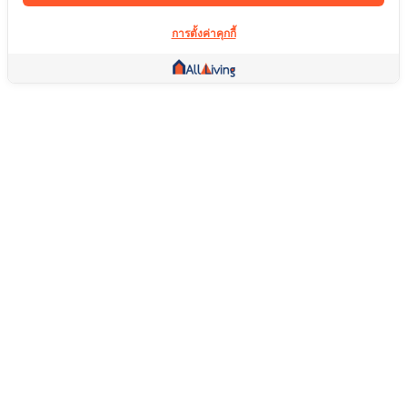
การตั้งค่าคุกกี้
ลิ้งค์อื่น ๆ
หน้าแรก
อสังหาริมทรัพย์
สินค้า
บริการ
คอมมูนิตี้
ช่วยเหลือ
คำถามที่พบบ่อย
เงื่อนไขการคืนสินค้า
เกี่ยวกับเรา
เงื่อนไขการให้บริการ
นโยบายความเป็นส่วนตัว