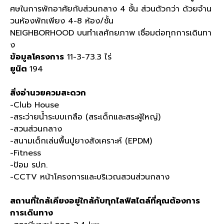
ศษในการพักอาศัยกับส่วนกลาง 4 ชั้น ส่วนตัวกว่า ด้วยจำน
วนห้องพักเพียง 4-8 ห้อง/ชั้น
NEIGHBORHOOD บนทำเลศักยภาพ เชื่อมต่อทุกการเดินทา
ง
ข้อมูลโครงการ
11-3-73.3 ไร่
ยูนิต
194
สิ่งอำนวยควมสะดวก
-Club House
-สระว่ายน้ำระบบเกลือ (สระเด็กและสระผู้ใหญ่)
-สวนส่วนกลาง
-สนามเด็กเล่นพื้นปูยางสังเคราะห์ (EPDM)
-Fitness
-ป้อม รปภ.
-CCTV หน้าโครงการและบริเวณสวนส่วนกลาง
สถานที่ใกล้เคียงอยู่ใกล้กับทุกไลฟ์สไตล์ที่คุณต้องการ
การเดินทาง