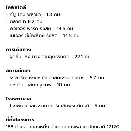
ไลฟ์สไตล์
- ทียู โดม พลาซ่า - 1.3
กม
.
- ตลาดไท 8.2
กม
.
- ฟิวเจอร์ พาร์ค
รังสิต - 14.5
กม
.
- เมเจอร์ ซีนีเพล็กซ์ รังสิต - 14.5
กม
.
การเดินทาง
- จุดขึ้น
–
ลง ทางด่วนอุดรรัถยา - 22.1
กม
.
สถานศึกษา
- รร
.
สาธิตแห่งมหาวิทยาลัยธรรมศาสตร์ - 5.7
กม
.
- มหาวิทยาลัยกรุงเทพ - 10
กม
.
โรงพยาบาล
- โรงพยาบาลธรรมศาสตร์เฉลิมพระเกียรติ - 5
กม
.
ที่ตั้งโครงการ
188
ตำบล คลองหนึ่ง อำเภอคลองหลวง ปทุมธานี
12120