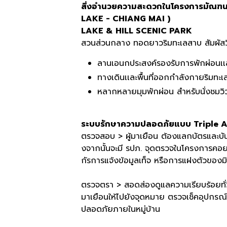
สิ่งอำนวยความสะดวกในโครงการมัณฑนา
LAKE - CHIANG MAI )
LAKE & HILL SCENIC PARK
สวนส่วนกลาง ทอดยาวริมทะเลสาบ สัมผัสวิ
ลานเอนกประสงค์รองรับการพักผ่อนเ
ทางเดินเเละพื้นที่ออกกำลังกายริมทะ
หลากหลายมุมพักผ่อน สำหรับนั่งชมว
ระบบรักษาความปลอดภัยแบบ Triple 
ตรวจสอบ > ผู้มาเยือน ต้องแลกบัตรและบั
งจากนั้นจะมี รปภ. จุดตรวจในโครงการคอย
กัรการแจ้งข้อมูลเท็จ หรือการแฝงตัวขอ
ตรวจตรา > สอดส่องดูแลความเรียบร้อยทั่
มาเยือนให้ไปยังจุดหมาย ตรวจเช็คอุปกรณ
ปลอดภัยภายในหมู่บ้าน