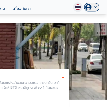
วาม
เกี่ยวกับเรา
-
กษา และห้างสรรพสินค้า - เดินทางสะดวก ใกล้ BTS สถานีคูคต เพียง 1 กิโลเมตร