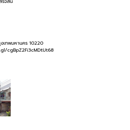
ร็จสิ้น
ุงเทพมหานคร
10220
.gl/cgBpZ2Fi3cMDtUt68