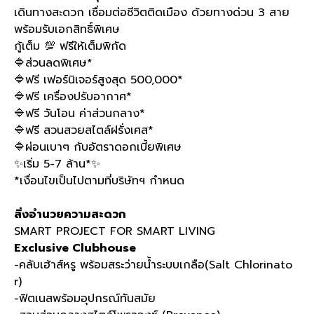
เดินทางสะดวก เชื่อมต่อชีวิตติดเมือง ด้วยทางด่วน 3 สาย
พร้อมรับเอกสิทธิ์พิเศษ
กู้เต็ม 💯 ฟรีให้เต็มพิกัด
🔷ส่วนลดพิเศษ*
🔷ฟรี เฟอร์นิเจอร์สูงสุด 500,000*
🔷ฟรี เครื่องปรับอากาศ*
🔷ฟรี วันโอน ค่าส่วนกลาง*
🔷ฟรี สวนสวยสไตล์ฝรั่งเศส*
🔷ผ่อนเบาๆ กับอัตราดอกเบี้ยพิเศษ
✨เริ่ม 5-7 ล้าน*✨
*เงื่อนไขเป็นไปตามที่บริษัทฯ กำหนด
สิ่งอำนวยความสะดวก
SMART PROJECT FOR SMART LIVING
Exclusive Clubhouse
-คลับเฮ้าส์หรู พร้อมสระว่ายน้ำระบบเกลือ(Salt Chlorinato
r)
-ฟิตเนสพร้อมอุปกรณ์ทันสมัย