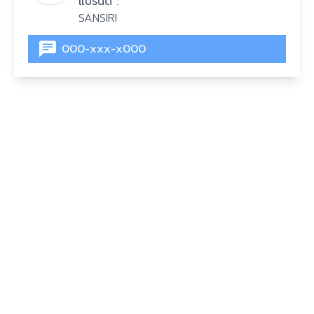
แบรนด์ :
SANSIRI
000-xxx-x000