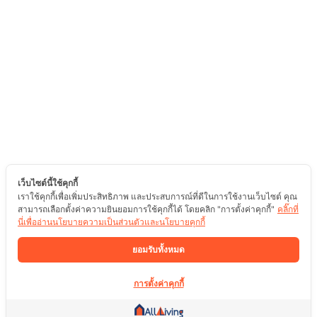
เว็บไซต์นี้ใช้คุกกี้
เราใช้คุกกี้เพื่อเพิ่มประสิทธิภาพ และประสบการณ์ที่ดีในการใช้งานเว็บไซต์ คุณ
สามารถเลือกตั้งค่าความยินยอมการใช้คุกกี้ได้ โดยคลิก "การตั้งค่าคุกกี้"
คลิ๊กที่
นี่เพื่ออ่านนโยบายความเป็นส่วนตัวและนโยบายคุกกี้
ยอมรับทั้งหมด
การตั้งค่าคุกกี้