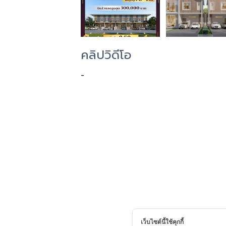
คลิปวิดีโอ
-
เว็บไซต์นี้ใช้คุกกี้