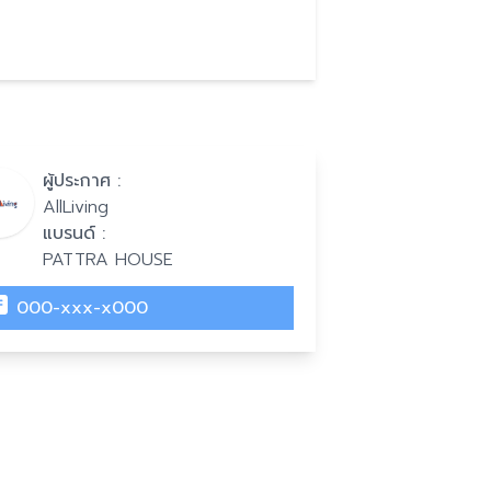
ผู้ประกาศ :
AllLiving
แบรนด์ :
PATTRA HOUSE
000-xxx-x000