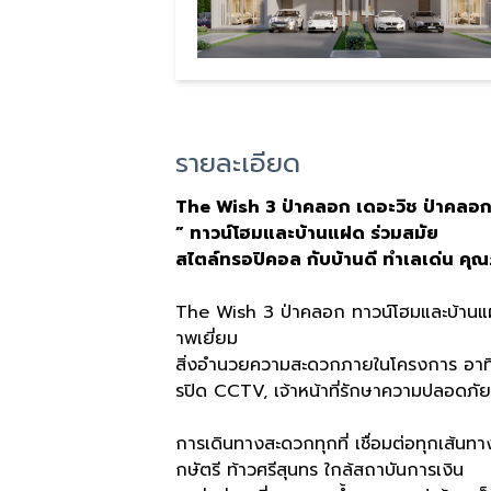
รายละเอียด
The Wish 3
ป่าคลอก
เดอะวิช
ป่าคลอ
”
ทาวน์โฮมและบ้านแฝด
ร่วมสมัย
สไตล์ทรอปิคอล
กับบ้านดี
ทำเลเด่น
คุณ
The Wish 3
ป่าคลอก ทาวน์โฮมและบ้านแฝ
าพเยี่ยม
สิ่งอำนวยความสะดวกภายในโครงการ อาทิ 
รปิด
CCTV,
เจ้าหน้าที่รักษาความปลอดภ
การเดินทางสะดวกทุกที่ เชื่อมต่อทุกเส้นทา
กษัตรี ท้าวศรีสุนทร ใกล้สถาบันการเงิน