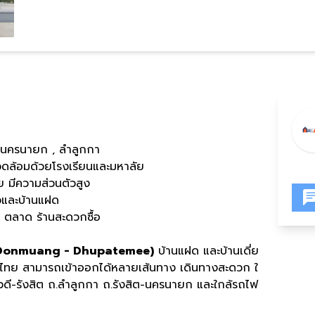
ิตนครนายก , ลำลูกกา
ะแวดล้อมด้วยโรงเรียนและมหาลัย
ย มีความส่วนตัวสูง
ยวและบ้านแฝด
 ตลาด ร้านสะดวกซื้อ
rn Donmuang - Dhupatemee)
บ้านแฝด และบ้านเดี่ย
รัวไทย สามารถเข้าออกได้หลายเส้นทาง เดินทางสะดวก ใ
าวดี-รังสิต ถ.ลำลูกกา ถ.รังสิต-นครนายก และใกล้รถไฟ