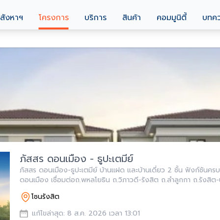
สังหาฯ
โครงการ
บริการ
สินค้า
คอมมูนิตี้
บทค
ภัสสร ดอนเมือง - ธูปะเตมีย์
ภัสสร ดอนเมือง-ธูปะเตมีย์ บ้านแฝด และบ้านเดี่ยว 2 ชั้น ฟังก์ชันคร
ดอนเมือง เชื่อมต่อถ.พหลโยธิน ถ.วิภาวดี-รังสิต ถ.ลำลูกกา ถ.รังสิ
รถไฟฟ้าสายสีแดงและสายสีเขียว จากพฤกษา
โซนรังสิต
แก้ไขล่าสุด: 8 ส.ค. 2026 เวลา 13:01