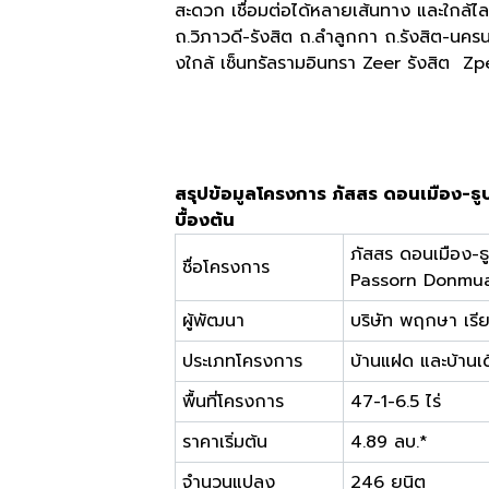
สะดวก เชื่อมต่อได้หลายเส้นทาง และใกล้ไลฟ
ถ.วิภาวดี-รังสิต ถ.ลำลูกกา ถ.รังสิต-นค
งใกล้ เซ็นทรัลรามอินทรา Zeer รังสิต Zp
สรุปข้อมูลโครงการ ภัสสร ดอนเมือง-
บื้องต้น
ภัสสร ดอนเมือง-ธู
ชื่อโครงการ
Passorn Donmu
ผู้พัฒนา
บริษัท พฤกษา เรี
ประเภทโครงการ
บ้านแฝด และบ้านเดี
พื้นที่โครงการ
47-1-6.5 ไร่
ราคาเริ่มต้น
4.89 ลบ.*
จำนวนแปลง
246 ยูนิต