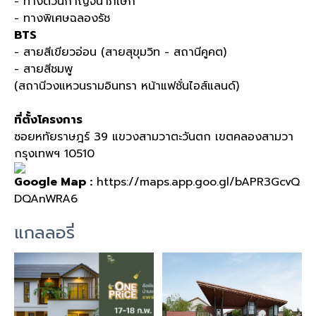
- ทางด่วนกาญจนาภิเษก
- ทางพิเศษฉลองรัช
BTS
- สายสีเขียวอ่อน (สายสุขุมวิท - สถานีคูคต)
- สายสีชมพู
(สถานีวงแหวนรามอินทรา หน้าแฟชั่นไอส์แลนด์)
ที่ตั้งโครงการ
ซอยหทัยราษฎร์ 39 แขวงสามวาตะวันตก เขตคลองสามวา
กรุงเทพฯ 10510
Google Map :
https://maps.app.goo.gl/bAPR3GcvQ
DQAnWRA6
แกลลอรี่