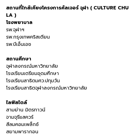
สถานที่ใกล้เคียงโครงการคัลเจอร์ จุฬา ( CULTURE CHU
LA )
โรงพยาบาล
รพ.จุฬาฯ
รพ.กรุงเทพคริสเตียน
รพ.บีเอ็นเอช
สถานศึกษา
จุฬาลงกรณ์มหาวิทยาลัย
โรงเรียนเตรียมอุดมศึกษา
โรงเรียนสาธิตมศว.ปทุมวัน
โรงเรียนสาธิตจุฬาลงกรณ์มหาวิทยาลัย
ไลฟ์สไตล์
สามย่าน มิตรทาวน์
จามจุรีแสควร์
สีลมคอมเพล็กซ์
สยามพารากอน