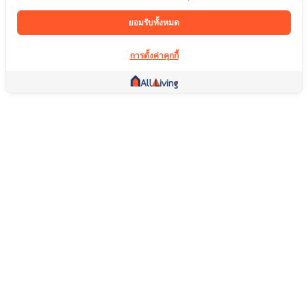
ยอมรับทั้งหมด
การตั้งค่าคุกกี้
ลิ้งค์อื่น ๆ
หน้าแรก
อสังหาริมทรัพย์
สินค้า
บริการ
คอมมูนิตี้
ช่วยเหลือ
คำถามที่พบบ่อย
เงื่อนไขการคืนสินค้า
เกี่ยวกับเรา
เงื่อนไขการให้บริการ