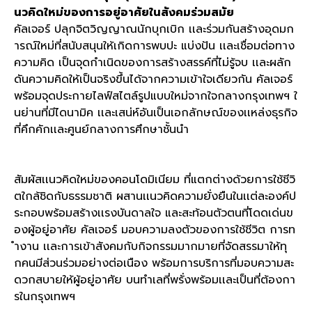
นวคิดใหม่ของการอยู่อาศัยในสังคมร่วมสมัย
คัลเจอร์ ปลุกจิตวิญญาณนักบุกเบิก เเละร่วมกันสร้างอุดมก
ารณ์ใหม่ที่สนับสนุนให้เกิดการพบปะ แบ่งปัน เเละเชื่อมต่อทาง
ความคิด เป็นจุดกำเนิดของการสร้างสรรค์ที่ไม่รู้จบ เเละผลัก
ดันความคิดให้เป็นจริงขึ้นได้จากความเข้าใจเดียวกัน คัลเจอร์
พร้อมจุดประกายไลฟ์สไตล์รูปแบบใหม่จากใจกลางกรุงเทพฯ ใ
นย่านที่มีไดนามิค เเละเสน่ห์อันเป็นเอกลักษณ์ของเเหล่งธุรกิจ
ที่คึกคักเเละศูนย์กลางการศึกษาชั้นนำ
สัมผัสเเนวคิดใหม่ของคอนโดมิเนียม ที่แตกต่างด้วยการใช้ชีวิ
ตใกล้ชิดกับธรรมชาติ ผสานเเนวคิดความยั่งยืนในเเต่ละองค์ป
ระกอบพร้อมสร้างเเรงบันดาลใจ และสะท้อนตัวตนที่โดดเด่นข
องผู้อยู่อาศัย คัลเจอร์ มอบความลงตัวของการใช้ชีวิต การท
ำงาน เเละการเข้าสังคมกับกิจกรรมมากมายที่จัดสรรมาให้ทุ
กคนมีส่วนร่วมอย่างต่อเนือง พร้อมการบริการที่มอบความสะ
ดวกสบายให้ผู้อยู่อาศัย บนทำเลที่พรั่งพร้อมเเละเป็นที่ต้องกา
รในกรุงเทพฯ