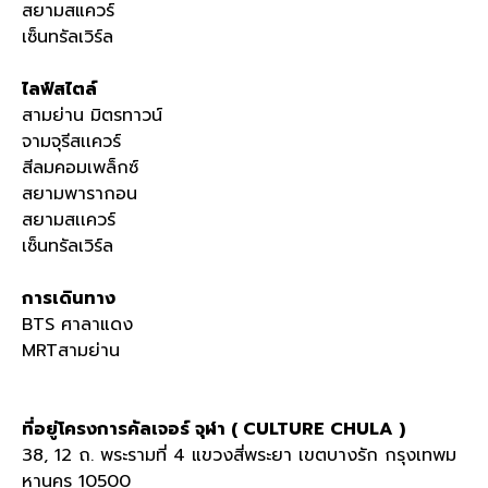
สยามสแควร์
เซ็นทรัลเวิร์ล
ไลฟ์สไตล์
สามย่าน มิตรทาวน์
จามจุรีสเเควร์
สีลมคอมเพล็กซ์
สยามพารากอน
สยามสเเควร์
เซ็นทรัลเวิร์ล
การเดินทาง
BTS ศาลาแดง
MRTสามย่าน
ที่อยู่โครงการคัลเจอร์ จุฬา ( CULTURE CHULA )
38, 12 ถ. พระรามที่ 4 แขวงสี่พระยา เขตบางรัก กรุงเทพม
หานคร 10500