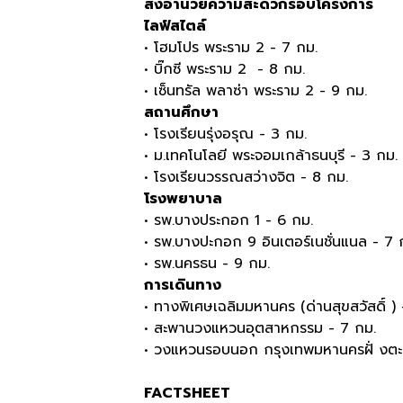
สิ่งอำนวยความสะดวกรอบโครงการ
ไลฟ์สไตล์
•
โฮมโปร พระราม
2 - 7
กม
.
•
บิ๊กซี พระราม
2
- 8
กม
.
•
เซ็นทรัล พลาซ่า พระราม
2 - 9
กม
.
สถานศึกษา
•
โรงเรียนรุ่งอรุณ
- 3
กม
.
•
ม
.
เทคโนโลยี พระจอมเกล้าธนบุรี
- 3
กม
.
•
โรงเรียนวรรณสว่างจิต
- 8
กม
.
โรงพยาบาล
•
รพ
.
บางประกอก
1 - 6
กม
.
•
รพ
.
บางปะกอก
9
อินเตอร์เนชั่นแนล
- 7
•
รพ
.
นครธน
- 9
กม
.
การเดินทาง
•
ทางพิเศษเฉลิมมหานคร
(
ด่านสุขสวัสดิ์
) 
•
สะพานวงแหวนอุตสาหกรรม
- 7
กม
.
•
วงแหวนรอบนอก กรุงเทพมหานครฝั่ งตะ
FACTSHEET