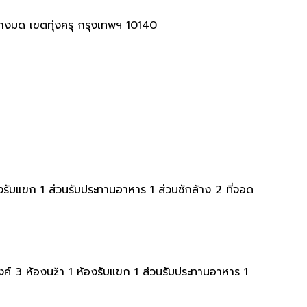
งมด เขตทุ่งครุ กรุงเทพฯ
10140
งรับแขก
1
ส่วนรับประทานอาหาร
1
ส่วนซักล้าง
2
ที่จอด
งค์
3
ห้องน
ž
า
1
ห้องรับแขก
1
ส่วนรับประทานอาหาร
1