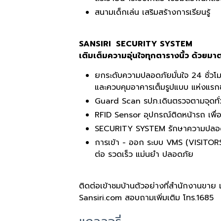
สนามเด็กเล่น เสริมสร้างการเรียนรู้
SANSIRI SECURITY SYSTEM
เติมเต็มความอุ่นใจทุกตารางนิ้ว ด้วย
ยกระดับความปลอดภัยมั่นใจ
24
ชั่ว
และควบคุมอาคารเต็มรูปแบบ แห่งแร
Guard Scan
รปภ
.
เดินตรวจตามจุดทั่
RFID Sensor
อุปกรณ์ติดหน้ารถ เพื่อ
SECURITY SYSTEM
รักษาความปล
การเข้า
-
ออก ระบบ
VMS (VISITO
ต่อ รวดเร็ว แม่นยํา ปลอดภัย
ติดต่อเข้าชมบ้านตัวอย่างที่สํานักงานขาย 
Sansiri.com
สอบถามเพิ่มเติม โทร
.1685