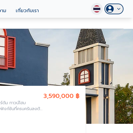
วาม
เกี่ยวกับเรา
3,590,000 ฿
ร์ดัม ทาวน์โฮม
ังก์ชันที่ครบครันลงตัว