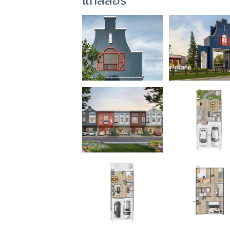
แกลลอรี่