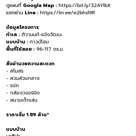
ดูแผนที่
Google Map :
https://bit.ly/32AYlbX
แชทผ่าน
Line :
https://lin.ee/e2bhd9R
ข้อมูลโครงการ
ทำเล :
ติวานนท์-แจ้งวัฒนะ
แบบบ้าน :
ทาวน์โฮม
พื้นที่ใช้สอย :
96-117 ตร.ม.
สิ่งอำนวยความสะดวก
- สโมสร
- สวนส่วนกลาง
- รปภ
- กล้องวงจรปิด
- สนามเด็กเล่น
ราคาเริ่ม 1.89 ล้าน*
แบบบ้าน