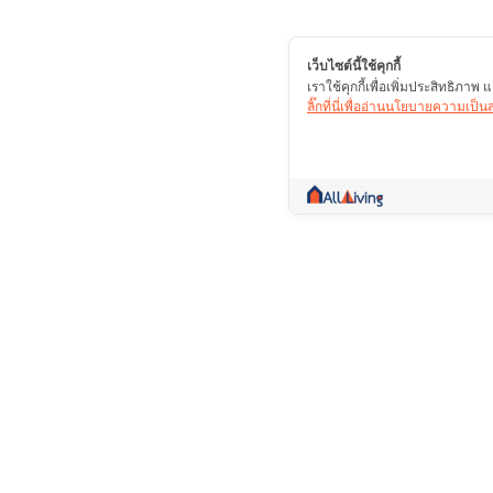
เว็บไซต์นี้ใช้คุกกี้
เราใช้คุกกี้เพื่อเพิ่มประสิทธิภา
ลิ๊กที่นี่เพื่ออ่านนโยบายความเป็
คอมมูนิตี้ที่เป็นมากกว่าการซื้อขาย รวบรวมข้
ปรึกษา ซื้อ ขาย เช่า สาระดีๆ รวมไว้ในที่เดียว
บริษัท โปรไลฟ์ พลัส จำกัด (มหาชน)(ส
เลขที่ 109/8,109/9 ถนนสะแกงาม แขว
บางขุนเทียน กรุงเทพฯ 10150