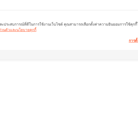
พ และประสบการณ์ที่ดีในการใช้งานเว็บไซต์ คุณสามารถเลือกตั้งค่าความยินยอมการใช้คุกกี้ได้
นส่วนตัวและนโยบายคุกกี้
การตั้
อมูลอสังหาฯ ให้คำ
ลิ้งค์อื่น ๆ
ช่วยเหลือ
หน้าแรก
คำถามที่พบบ่อย
ำนักงานใหญ่)
อสังหาริมทรัพย์
เงื่อนไขการคืนสินค้
งแสมดำ เขต
สินค้า
เกี่ยวกับเรา