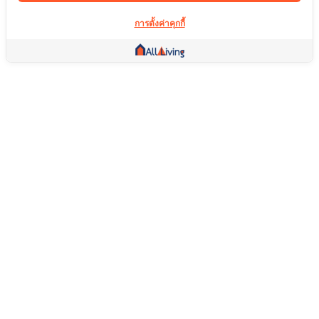
การตั้งค่าคุกกี้
ลิ้งค์อื่น ๆ
หน้าแรก
อสังหาริมทรัพย์
สินค้า
บริการ
คอมมูนิตี้
ช่วยเหลือ
คำถามที่พบบ่อย
เงื่อนไขการคืนสินค้า
เกี่ยวกับเรา
เงื่อนไขการให้บริการ
นโยบายความเป็นส่วนตัว